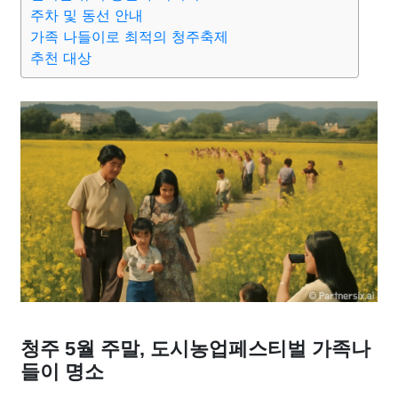
종교
사회
정치
건강
의료
의학
경제
마케팅
주차 및 동선 안내
가족 나들이로 최적의 청주축제
추천 대상
부동산
외국어
교육
교통
생활
기타
청주 5월 주말, 도시농업페스티벌 가족나
들이 명소