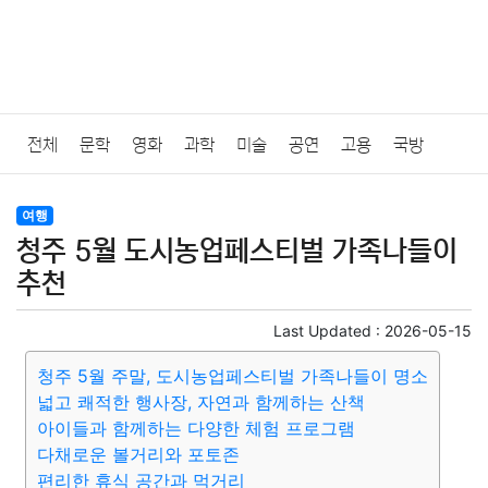
전체
문학
영화
과학
미술
공연
고용
국방
법률
음악
드라마
보험
연예인
만화
환경
보건
여행
청주 5월 도시농업페스티벌 가족나들이
질병
가요
방송
일상
주식
암호화폐
블록체인
추천
결혼
육아
반려동물
패션
미용
증권
인테리어
Last Updated :
2026-05-15
청주 5월 주말, 도시농업페스티벌 가족나들이 명소
요리
상품리뷰
원예
금융
게임
스포츠
사진
넓고 쾌적한 행사장, 자연과 함께하는 산책
아이들과 함께하는 다양한 체험 프로그램
대출
자동차
취미
여행
맛집
IT
컴퓨터
기술
다채로운 볼거리와 포토존
편리한 휴식 공간과 먹거리