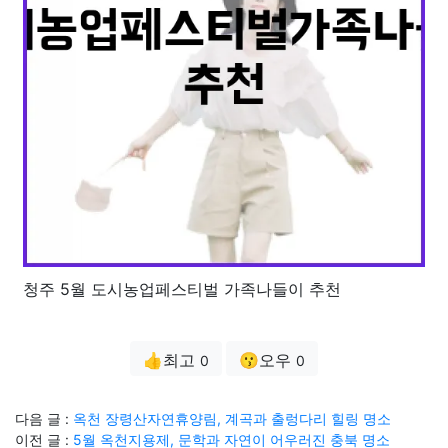
청주 5월 도시농업페스티벌 가족나들이 추천
👍최고
😗오우
0
0
다음 글 :
옥천 장령산자연휴양림, 계곡과 출렁다리 힐링 명소
이전 글 :
5월 옥천지용제, 문학과 자연이 어우러진 충북 명소