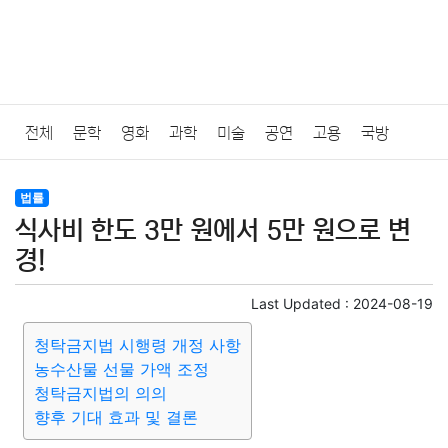
전체
문학
영화
과학
미술
공연
고용
국방
법률
음악
드라마
보험
연예인
만화
환경
보건
법률
식사비 한도 3만 원에서 5만 원으로 변
질병
가요
방송
일상
주식
암호화폐
블록체인
경!
결혼
육아
반려동물
패션
미용
증권
인테리어
Last Updated :
2024-08-19
청탁금지법 시행령 개정 사항
요리
상품리뷰
원예
금융
게임
스포츠
사진
농수산물 선물 가액 조정
청탁금지법의 의의
대출
자동차
취미
여행
맛집
IT
컴퓨터
기술
향후 기대 효과 및 결론