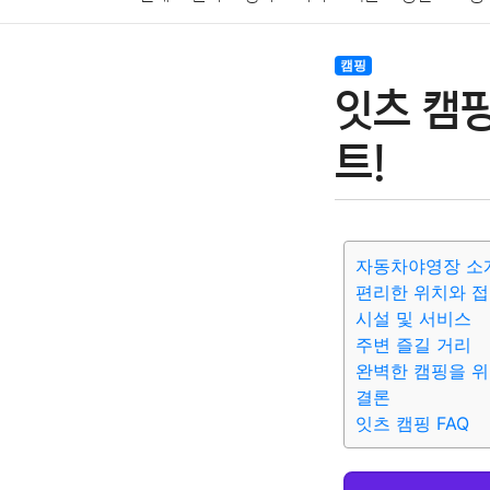
암호화폐
블록체인
결혼
육아
반려동물
캠핑
잇츠 캠핑
여행
맛집
IT
컴퓨터
기술
종교
사회
트!
자동차야영장 소개
편리한 위치와 
시설 및 서비스
주변 즐길 거리
완벽한 캠핑을 위
결론
잇츠 캠핑 FAQ