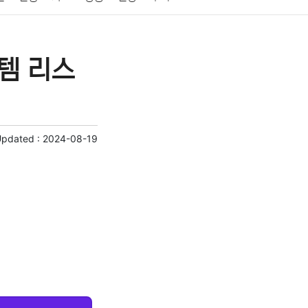
게임
스포츠
사진
대출
자동차
취미
템 리스
교육
교통
생활
기타
Updated :
2024-08-19