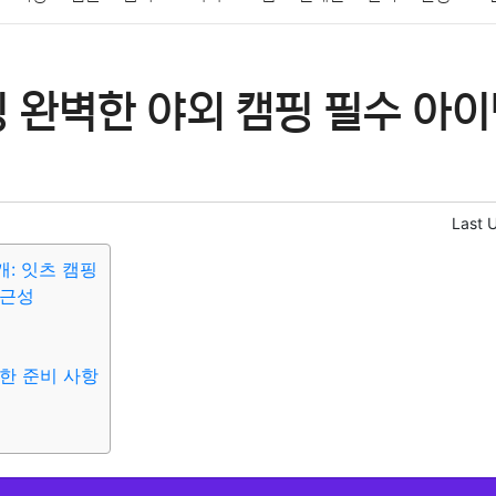
패션
미용
증권
인테리어
요리
상품리뷰
원예
금융
 완벽한 야외 캠핑 필수 아이
정치
건강
의료
의학
경제
마케팅
부동산
외국어
Last 
: 잇츠 캠핑
접근성
한 준비 사항