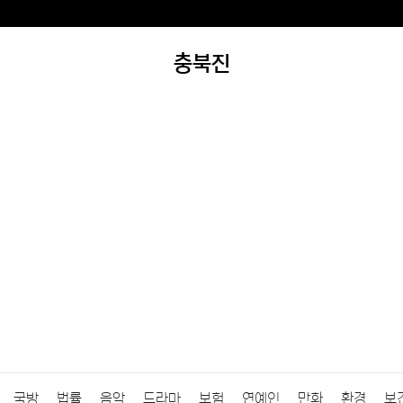
충북진
국방
법률
음악
드라마
보험
연예인
만화
환경
보