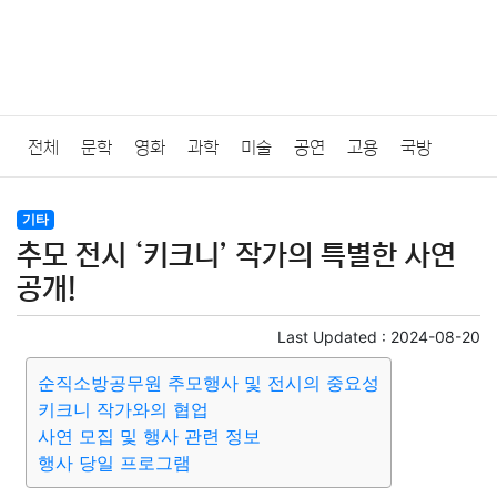
전체
문학
영화
과학
미술
공연
고용
국방
법률
음악
드라마
보험
연예인
만화
환경
보건
기타
추모 전시 ‘키크니’ 작가의 특별한 사연
질병
가요
방송
일상
주식
암호화폐
블록체인
공개!
결혼
육아
반려동물
패션
미용
증권
인테리어
Last Updated :
2024-08-20
순직소방공무원 추모행사 및 전시의 중요성
요리
상품리뷰
원예
금융
게임
스포츠
사진
키크니 작가와의 협업
사연 모집 및 행사 관련 정보
대출
자동차
취미
여행
맛집
IT
컴퓨터
기술
행사 당일 프로그램