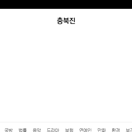
충북진
국방
법률
음악
드라마
보험
연예인
만화
환경
보