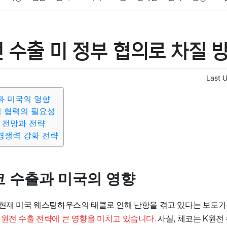
패션
미용
증권
인테리어
요리
상품리뷰
원예
금융
 수출 미 정부 협의로 차질 방
정치
건강
의료
의학
경제
마케팅
부동산
외국어
Last 
과 미국의 영향
미 협력의 필요성
 전망과 전략
경쟁력 강화 전략
코 수출과 미국의 영향
 현재 미국 웨스팅하우스의 태클로 인해 난항을 겪고 있다는 보도가
 원전 수출 전략에 큰 영향을 미치고 있습니다.
사실, 체코는 K원전