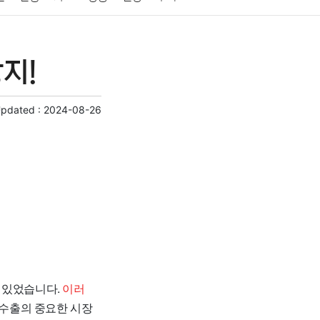
게임
스포츠
사진
대출
자동차
취미
지!
교육
교통
생활
기타
Updated :
2024-08-26
 있었습니다.
이러
 수출의 중요한 시장