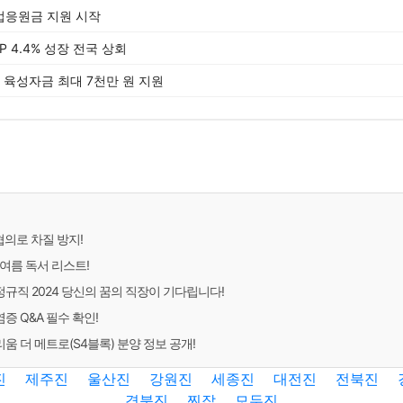
업응원금 지원 시작
P 4.4% 성장 전국 상회
 육성자금 최대 7천만 원 지원
협의로 차질 방지!
여름 독서 리스트!
직 2024 당신의 꿈의 직장이 기다립니다!
 Q&A 필수 확인!
 더 메트로(S4블록) 분양 정보 공개!
진
제주진
울산진
강원진
세종진
대전진
전북진
경북진
찐잡
모두진