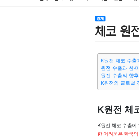
암호화폐
블록체인
결혼
육아
반려동물
경제
체코 원전
여행
맛집
IT
컴퓨터
기술
종교
사회
K원전 체코 수출
원전 수출과 한·
원전 수출의 향후
K원전의 글로벌 
K원전 체
K원전 체코 수출이
한 어려움은 한국의