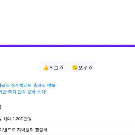
👍최고
😗오우
0
0
납액 징수특례의 충격적 변화!
위반 추석 단속 강화 소식!
글
최대 1,200만원
 이벤트로 지역경제 활성화