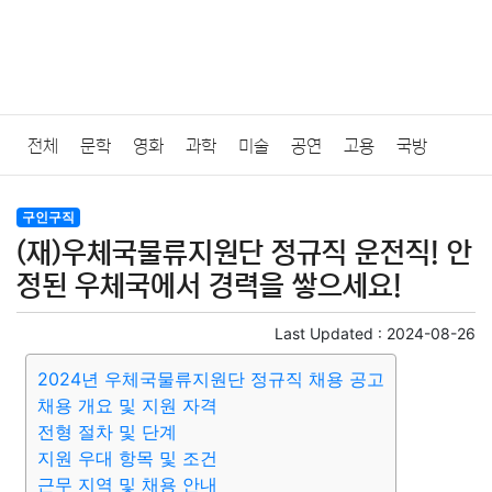
전체
문학
영화
과학
미술
공연
고용
국방
법률
음악
드라마
보험
연예인
만화
환경
보건
구인구직
(재)우체국물류지원단 정규직 운전직! 안
질병
가요
방송
일상
주식
암호화폐
블록체인
정된 우체국에서 경력을 쌓으세요!
결혼
육아
반려동물
패션
미용
증권
인테리어
Last Updated :
2024-08-26
2024년 우체국물류지원단 정규직 채용 공고
요리
상품리뷰
원예
금융
게임
스포츠
사진
채용 개요 및 지원 자격
전형 절차 및 단계
대출
자동차
취미
여행
맛집
IT
컴퓨터
기술
지원 우대 항목 및 조건
근무 지역 및 채용 안내