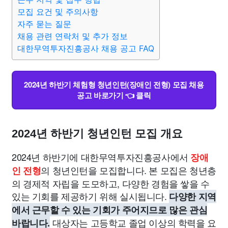
종교
사회
정치
건강
의료
의학
경제
마케팅
모집 요건 및 주의사항
자주 묻는 질문
부동산
채용 관련 연락처 및 추가 정보
외국어
교육
교통
생활
기타
대한무역투자진흥공사 채용 공고 FAQ
2024년 하반기 체험형 청년인턴(장애인 전형) 모집 채용
공고 바로가기 👈 클릭
2024년 하반기 청년인턴 모집 개요
2024년 하반기에 대한무역투자진흥공사에서
장애
의 청년인턴을 모집합니다. 본 모집은 청년층
인 전형
의 경제적 자립을 도모하고, 다양한 경험을 쌓을 수
있는 기회를 제공하기 위해 실시됩니다.
다양한 지역
에서 근무할 수 있는 기회가 주어지므로 많은 관심
대상자는 고등학교 졸업 이상의 학력을 요
바랍니다.