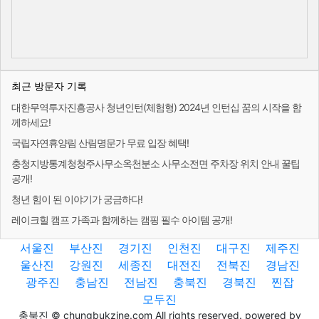
최근 방문자 기록
대한무역투자진흥공사 청년인턴(체험형) 2024년 인턴십 꿈의 시작을 함
께하세요!
국립자연휴양림 산림명문가 무료 입장 혜택!
충청지방통계청청주사무소옥천분소 사무소전면 주차장 위치 안내 꿀팁
공개!
청년 힘이 된 이야기가 궁금하다!
레이크힐 캠프 가족과 함께하는 캠핑 필수 아이템 공개!
서울진
부산진
경기진
인천진
대구진
제주진
울산진
강원진
세종진
대전진
전북진
경남진
광주진
충남진
전남진
충북진
경북진
찐잡
모두진
충북진 © chungbukzine.com All rights reserved. powered by