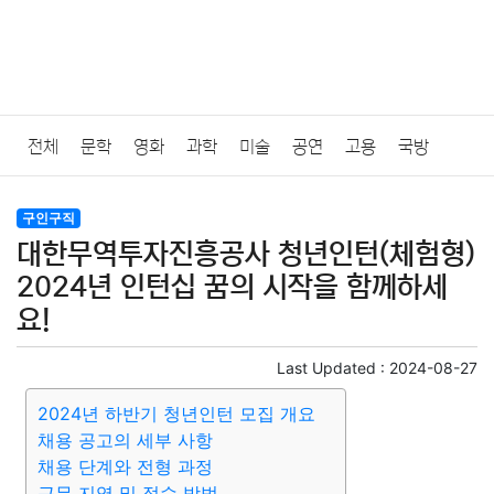
전체
문학
영화
과학
미술
공연
고용
국방
법률
음악
드라마
보험
연예인
만화
환경
보건
구인구직
대한무역투자진흥공사 청년인턴(체험형)
질병
가요
방송
일상
주식
암호화폐
블록체인
2024년 인턴십 꿈의 시작을 함께하세
요!
결혼
육아
반려동물
패션
미용
증권
인테리어
Last Updated :
2024-08-27
요리
상품리뷰
원예
금융
게임
스포츠
사진
2024년 하반기 청년인턴 모집 개요
채용 공고의 세부 사항
대출
자동차
취미
여행
맛집
IT
컴퓨터
기술
채용 단계와 전형 과정
근무 지역 및 접수 방법