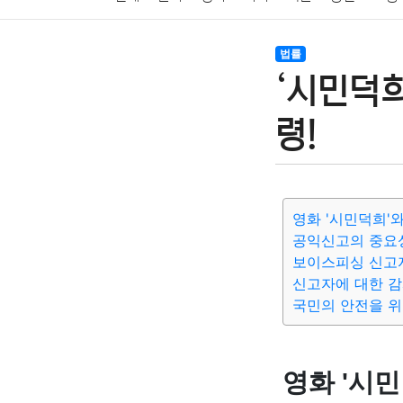
암호화폐
블록체인
결혼
육아
반려동물
법률
‘시민덕희
여행
맛집
IT
컴퓨터
기술
종교
사회
령!
영화 '시민덕희'
공익신고의 중요성
보이스피싱 신고
신고자에 대한 
국민의 안전을 위
영화 '시