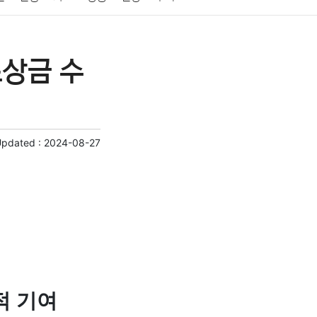
게임
스포츠
사진
대출
자동차
취미
포상금 수
교육
교통
생활
기타
Updated :
2024-08-27
적 기여