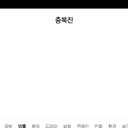
충북진
국방
법률
음악
드라마
보험
연예인
만화
환경
보