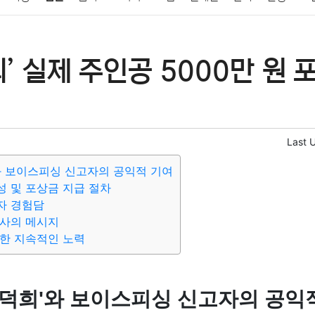
패션
미용
증권
인테리어
요리
상품리뷰
원예
금융
’ 실제 주인공 5000만 원 
정치
건강
의료
의학
경제
마케팅
부동산
외국어
Last 
와 보이스피싱 신고자의 공익적 기여
 및 포상금 지급 절차
자 경험담
감사의 메시지
한 지속적인 노력
민덕희'와 보이스피싱 신고자의 공익