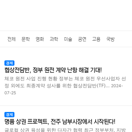
전체
문학
영화
과학
미술
공연
고용
국방
법률
음악
드라마
보험
연예인
만화
환경
보건
경제
협상전담반, 정부 원전 계약 난항 해결 기대!
질병
가요
방송
일상
주식
암호화폐
블록체인
체코 원전 사업 진행 현황 정부는 체코 원전 우선사업자 선
정 외에도 최종계약 성사를 위한 협상전담반(TF)…
2024-
결혼
육아
반려동물
패션
미용
증권
인테리어
07-25
요리
상품리뷰
원예
금융
게임
스포츠
사진
경제
대출
자동차
취미
여행
맛집
IT
컴퓨터
기술
명품 상권 프로젝트, 전주 남부시장에서 시작된다!
글로컬 상권 육성을 위한 다자간 협력 최근 정부부처, 지방