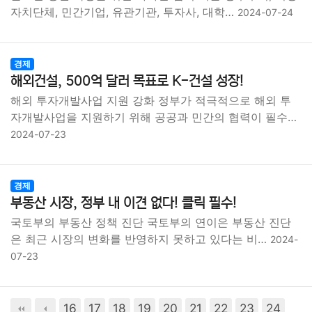
종교
사회
정치
건강
의료
의학
경제
마케팅
자치단체, 민간기업, 유관기관, 투자사, 대학…
2024-07-24
부동산
외국어
교육
교통
생활
기타
경제
해외건설, 500억 달러 목표로 K-건설 성장!
해외 투자개발사업 지원 강화 정부가 적극적으로 해외 투
자개발사업을 지원하기 위해 공공과 민간의 협력이 필수…
2024-07-23
경제
부동산 시장, 정부 내 이견 없다! 클릭 필수!
국토부의 부동산 정책 진단 국토부의 연이은 부동산 진단
은 최근 시장의 변화를 반영하지 못하고 있다는 비…
2024-
07-23
16
17
18
19
20
21
22
23
24