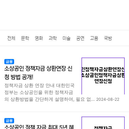
전체
문학
영화
과학
미술
공연
고용
국방
법률
음악
드라마
보험
연예인
만화
환경
보건
금융
소상공인 정책자금 상환연장 신
질병
가요
방송
일상
주식
암호화폐
블록체인
청 방법 공개!
정책자금 상환 연장 안내 대한민국
결혼
육아
반려동물
패션
미용
증권
인테리어
정부는 소상공인을 위한 정책자금
의 상환방법을 간단하게 설명하여, 필요 없…
2024-08-22
요리
상품리뷰
원예
금융
게임
스포츠
사진
대출
자동차
취미
여행
맛집
IT
컴퓨터
기술
금융
소상공인 정책 자금 최대 5년 혜