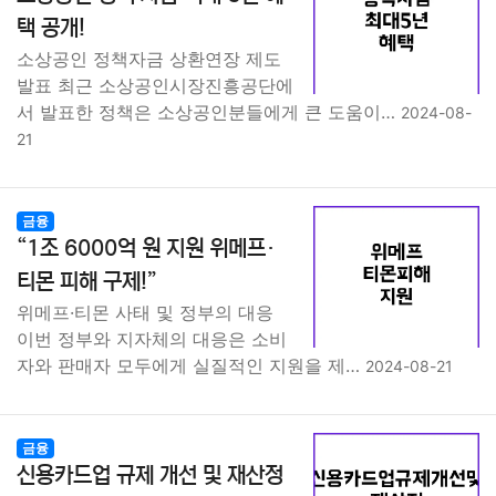
종교
사회
정치
건강
의료
의학
경제
마케팅
택 공개!
소상공인 정책자금 상환연장 제도
부동산
외국어
교육
교통
생활
기타
발표 최근 소상공인시장진흥공단에
서 발표한 정책은 소상공인분들에게 큰 도움이…
2024-08-
21
금융
“1조 6000억 원 지원 위메프·
티몬 피해 구제!”
위메프·티몬 사태 및 정부의 대응
이번 정부와 지자체의 대응은 소비
자와 판매자 모두에게 실질적인 지원을 제…
2024-08-21
금융
신용카드업 규제 개선 및 재산정