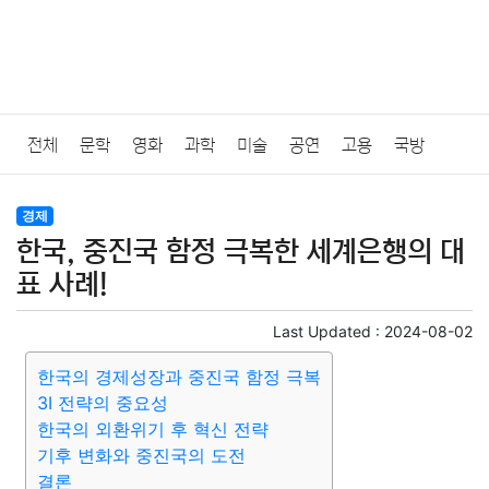
전체
문학
영화
과학
미술
공연
고용
국방
법률
음악
드라마
보험
연예인
만화
환경
보건
경제
한국, 중진국 함정 극복한 세계은행의 대
질병
가요
방송
일상
주식
암호화폐
블록체인
표 사례!
결혼
육아
반려동물
패션
미용
증권
인테리어
Last Updated :
2024-08-02
한국의 경제성장과 중진국 함정 극복
요리
상품리뷰
원예
금융
게임
스포츠
사진
3I 전략의 중요성
한국의 외환위기 후 혁신 전략
대출
자동차
취미
여행
맛집
IT
컴퓨터
기술
기후 변화와 중진국의 도전
결론