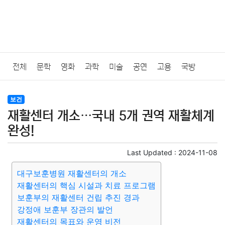
전체
문학
영화
과학
미술
공연
고용
국방
법률
음악
드라마
보험
연예인
만화
환경
보건
보건
재활센터 개소…국내 5개 권역 재활체계
질병
가요
방송
일상
주식
암호화폐
블록체인
완성!
결혼
육아
반려동물
패션
미용
증권
인테리어
Last Updated :
2024-11-08
대구보훈병원 재활센터의 개소
요리
상품리뷰
원예
금융
게임
스포츠
사진
재활센터의 핵심 시설과 치료 프로그램
보훈부의 재활센터 건립 추진 경과
대출
자동차
취미
여행
맛집
IT
컴퓨터
기술
강정애 보훈부 장관의 발언
재활센터의 목표와 운영 비전