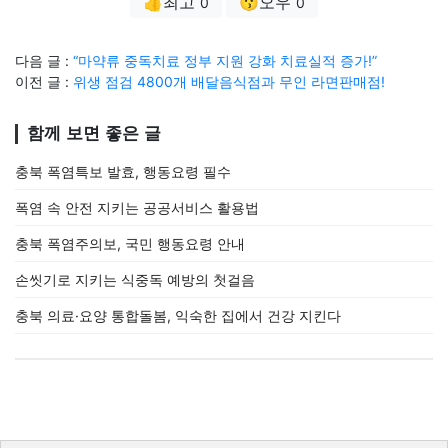
👍최고
😗오우
0
0
다음 글 :
“마약류 중독치료 정부 지원 강화 치료실적 증가!”
이전 글 :
위생 점검 4800개 배달음식점과 무인 라면판매점!
함께 보면 좋은 글
충북 폭염특보 발효, 행동요령 필수
폭염 속 안전 지키는 공공서비스 활용법
충북 폭염주의보, 국민 행동요령 안내
손씻기로 지키는 식중독 예방의 첫걸음
충북 의료·요양 통합돌봄, 익숙한 집에서 건강 지킨다