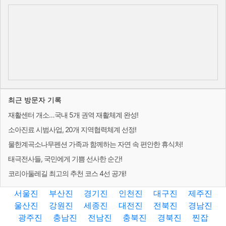
최근 방문자 기록
재활센터 개소…국내 5개 권역 재활체계 완성!
소아진료 시범사업, 20개 지역협력체계 선정!
물한계곡소나무펜션 가족과 함께하는 자연 속 편안한 휴식처!
태극전사들, 국민에게 기쁨 선사한 순간!
코리아둘레길 최고의 추천 코스 4선 공개!
서울진
부산진
경기진
인천진
대구진
제주진
울산진
강원진
세종진
대전진
전북진
경남진
광주진
충남진
전남진
충북진
경북진
찐잡