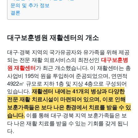
종교
사회
정치
건강
의료
의학
경제
마케팅
문의 및 추가 정보
결론
부동산
외국어
교육
교통
생활
기타
대구보훈병원 재활센터의 개소
대구·경북 지역의 국가유공자와 유가족을 위해 제공
되는 전문 재활 의료서비스의 최전선인
대구보훈병
가 최근 개소했습니다. 이 재활센터는 총
원 재활센터
사업비 195억 원을 투입하여 준공되었으며, 연면적
4922㎡ 규모로 지하 1층 및 지상 4층으로 구성되어
있습니다.
재활센터 내에는 41개의 병상과 다양한
전문 재활 치료시설이 마련되어 있으며, 이로 인해
보훈가족들은 보다 나은 환경에서 치료를 받을 수 있
이를 통해 대구·경북 지역 보훈가족들은 보
습니다.
다 나은 재활 치료를 받을 수 있는 기회를 갖게 됩니
다.