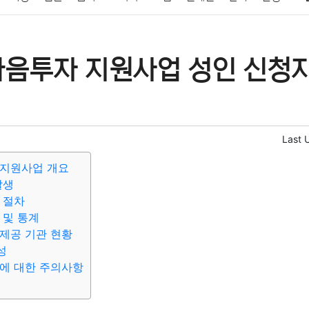
패션
미용
증권
인테리어
요리
상품리뷰
원예
금융
마음투자 지원사업 성인 신청
정치
건강
의료
의학
경제
마케팅
부동산
외국어
Last 
 지원사업 개요
발생
 절차
 및 통계
제공 기관 현황
성
에 대한 주의사항