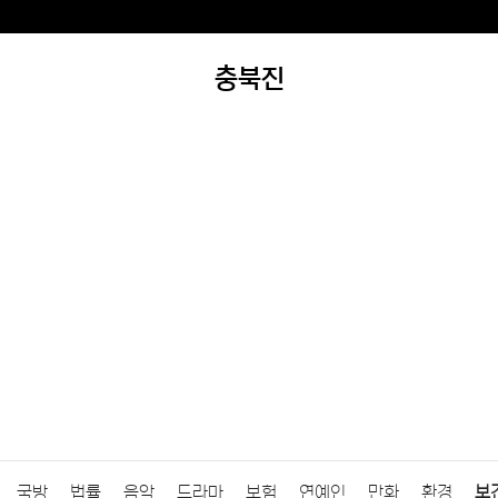
충북진
국방
법률
음악
드라마
보험
연예인
만화
환경
보