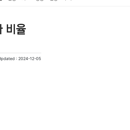
게임
스포츠
사진
대출
자동차
취미
자 비율
교육
교통
생활
기타
Updated :
2024-12-05