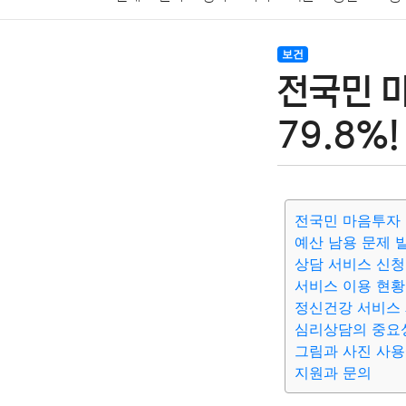
암호화폐
블록체인
결혼
육아
반려동물
보건
전국민 
여행
맛집
IT
컴퓨터
기술
종교
사회
79.8%!
전국민 마음투자
예산 남용 문제 
상담 서비스 신청
서비스 이용 현황
정신건강 서비스 
심리상담의 중요
그림과 사진 사용
지원과 문의