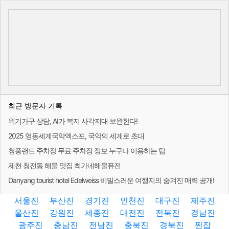
최근 방문자 기록
위기가구 상담, AI가 복지 사각지대 보완한다!
2025 영동세계국악엑스포, 국악의 세계로 초대
청풍랜드 주차장 무료 주차장 정보 누구나 이용하는 팁
제천 청전동 해물 맛집 최가네해물퓨전
Danyang tourist hotel Edelweiss 비밀스러운 여행지의 숨겨진 매력 공개!
서울진
부산진
경기진
인천진
대구진
제주진
울산진
강원진
세종진
대전진
전북진
경남진
광주진
충남진
전남진
충북진
경북진
찐잡