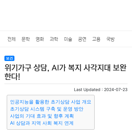
전체
문학
영화
과학
미술
공연
고용
국방
법률
음악
드라마
보험
연예인
만화
환경
보건
보건
위기가구 상담, AI가 복지 사각지대 보완
질병
가요
방송
일상
주식
암호화폐
블록체인
한다!
결혼
육아
반려동물
패션
미용
증권
인테리어
Last Updated :
2024-07-23
인공지능을 활용한 초기상담 사업 개요
요리
상품리뷰
원예
금융
게임
스포츠
사진
초기상담 시스템 구축 및 운영 방안
사업의 기대 효과 및 향후 계획
대출
자동차
취미
여행
맛집
IT
컴퓨터
기술
AI 상담과 지역 사회 복지 연계