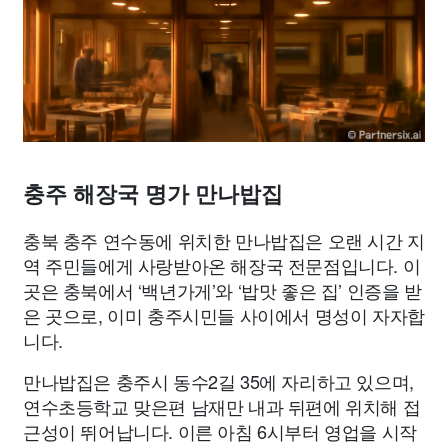
종교
사회
정치
건강
의료
의학
경제
마케팅
부동산
외국어
교육
교통
생활
기타
충주 해장국 명가 만나밥집
충북 충주 연수동에 위치한 만나밥집은 오랜 시간 지
역 주민들에게 사랑받아온 해장국 전문점입니다. 이
곳은 충북에서 ‘백년가게’와 ‘밥맛 좋은 집’ 인증을 받
은 곳으로, 이미 충주시민들 사이에서 명성이 자자합
니다.
만나밥집은 충주시 동수2길 35에 자리하고 있으며,
연수초등학교 맞은편 남재만 내과 뒤편에 위치해 접
근성이 뛰어납니다. 이른 아침 6시부터 영업을 시작