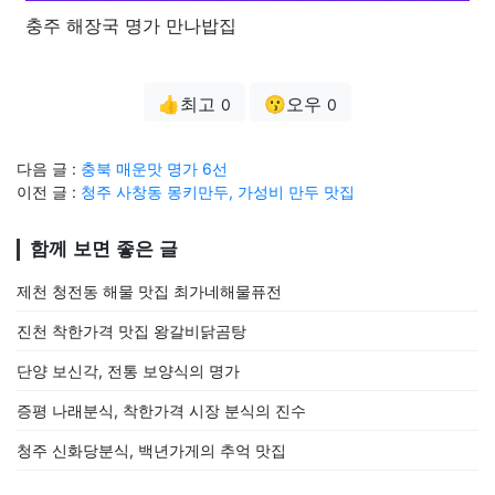
충주 해장국 명가 만나밥집
👍최고
😗오우
0
0
다음 글 :
충북 매운맛 명가 6선
이전 글 :
청주 사창동 몽키만두, 가성비 만두 맛집
함께 보면 좋은 글
제천 청전동 해물 맛집 최가네해물퓨전
진천 착한가격 맛집 왕갈비닭곰탕
단양 보신각, 전통 보양식의 명가
증평 나래분식, 착한가격 시장 분식의 진수
청주 신화당분식, 백년가게의 추억 맛집