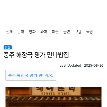
전체
문학
영화
과학
미술
공연
고용
국방
법률
음악
드라마
보험
연예인
만화
환경
보건
맛집
충주 해장국 명가 만나밥집
질병
가요
방송
일상
주식
암호화폐
블록체인
Last Updated :
2025-08-26
결혼
육아
반려동물
패션
미용
증권
인테리어
충주 해장국 명가 만나밥집
요리
상품리뷰
원예
금융
게임
스포츠
사진
대출
자동차
취미
여행
맛집
IT
컴퓨터
기술