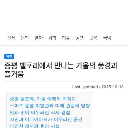
전체
문학
영화
과학
미술
공연
고용
국방
법률
음악
드라마
보험
연예인
만화
환경
보건
여행
증평 벨포레에서 만나는 가을의 풍경과
질병
가요
방송
일상
주식
암호화폐
블록체인
즐거움
결혼
육아
반려동물
패션
미용
증권
인테리어
Last Updated :
2025-10-13
증평 벨포레, 가을 여행의 최적지
요리
상품리뷰
원예
금융
게임
스포츠
사진
스마트 증평 여행관과 미래 관광의 방향
맛과 멋이 어우러진 식사 경험
대출
자동차
취미
여행
맛집
IT
컴퓨터
기술
자연과 미디어아트가 어우러진 공간
다양한 레저와 휴양 시설