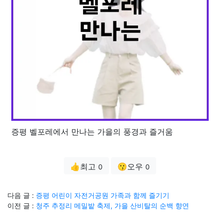
증평 벨포레에서 만나는 가을의 풍경과 즐거움
👍최고
😗오우
0
0
다음 글 :
증평 어린이 자전거공원 가족과 함께 즐기기
이전 글 :
청주 추정리 메밀밭 축제, 가을 산비탈의 순백 향연