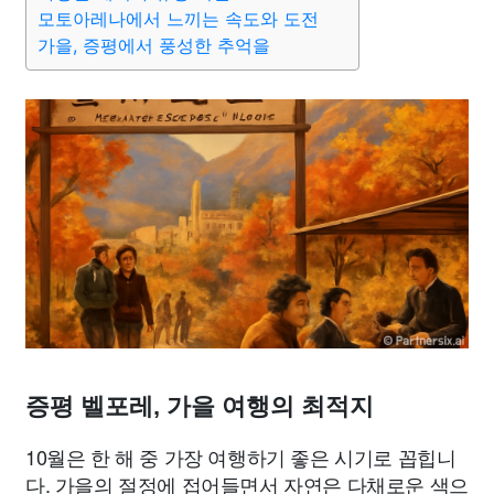
종교
사회
정치
건강
의료
의학
경제
마케팅
모토아레나에서 느끼는 속도와 도전
가을, 증평에서 풍성한 추억을
부동산
외국어
교육
교통
생활
기타
증평 벨포레, 가을 여행의 최적지
10월은 한 해 중 가장 여행하기 좋은 시기로 꼽힙니
다. 가을의 절정에 접어들면서 자연은 다채로운 색으