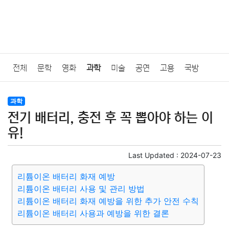
전체
문학
영화
과학
미술
공연
고용
국방
법률
음악
드라마
보험
연예인
만화
환경
보건
과학
전기 배터리, 충전 후 꼭 뽑아야 하는 이
질병
가요
방송
일상
주식
암호화폐
블록체인
유!
결혼
육아
반려동물
패션
미용
증권
인테리어
Last Updated :
2024-07-23
리튬이온 배터리 화재 예방
요리
상품리뷰
원예
금융
게임
스포츠
사진
리튬이온 배터리 사용 및 관리 방법
리튬이온 배터리 화재 예방을 위한 추가 안전 수칙
대출
자동차
취미
여행
맛집
IT
컴퓨터
기술
리튬이온 배터리 사용과 예방을 위한 결론