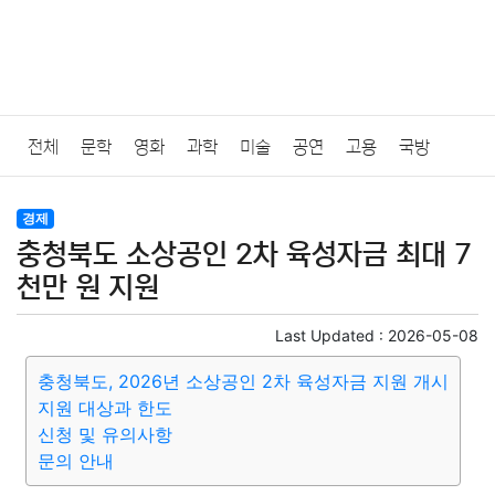
전체
문학
영화
과학
미술
공연
고용
국방
법률
음악
드라마
보험
연예인
만화
환경
보건
경제
충청북도 소상공인 2차 육성자금 최대 7
질병
가요
방송
일상
주식
암호화폐
블록체인
천만 원 지원
결혼
육아
반려동물
패션
미용
증권
인테리어
Last Updated :
2026-05-08
충청북도, 2026년 소상공인 2차 육성자금 지원 개시
요리
상품리뷰
원예
금융
게임
스포츠
사진
지원 대상과 한도
신청 및 유의사항
대출
자동차
취미
여행
맛집
IT
컴퓨터
기술
문의 안내