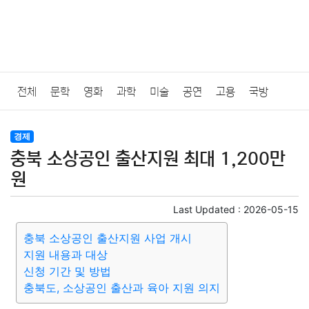
전체
문학
영화
과학
미술
공연
고용
국방
법률
음악
드라마
보험
연예인
만화
환경
보건
경제
충북 소상공인 출산지원 최대 1,200만
질병
가요
방송
일상
주식
암호화폐
블록체인
원
결혼
육아
반려동물
패션
미용
증권
인테리어
Last Updated :
2026-05-15
충북 소상공인 출산지원 사업 개시
요리
상품리뷰
원예
금융
게임
스포츠
사진
지원 내용과 대상
신청 기간 및 방법
대출
자동차
취미
여행
맛집
IT
컴퓨터
기술
충북도, 소상공인 출산과 육아 지원 의지