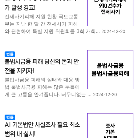
종교
사회
정치
건강
의료
의학
경제
마케팅
가 발생 경고!
전세사기피해 지원 현황 국토교통
부동산
외국어
교육
교통
생활
기타
부는 지난 한 달 간 전세사기 피해
와 관련하여 특별 지원 위원회를 3회 개최…
2024-12-20
법률
불법사금융 피해 당신의 돈과 안
전을 지키자!
불법사금융 피해의 실태와 대응 방
법 불법사금융 피해는 많은 분들에
게 큰 고통을 안겨줍니다. 터무니없는 …
2024-12-20
법률
AI 기본법안 사실조사 필요 최소
범위 내 실시!