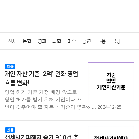
전체
문학
영화
과학
미술
공연
고용
국방
법률
음악
드라마
보험
연예인
만화
환경
보건
법률
개인 자산 기준 ‘2억’ 완화 영업
질병
가요
방송
일상
주식
암호화폐
블록체인
흐름 변화!
영업 허가 기준 개정 배경 앞으로
결혼
육아
반려동물
패션
미용
증권
인테리어
영업 허가를 받기 위해 기업이나 개
인이 갖추어야 할 자본금 기준이 명확히…
2024-12-25
요리
상품리뷰
원예
금융
게임
스포츠
사진
대출
자동차
취미
여행
맛집
IT
컴퓨터
기술
법률
전세사기피해자 증가 910건 추