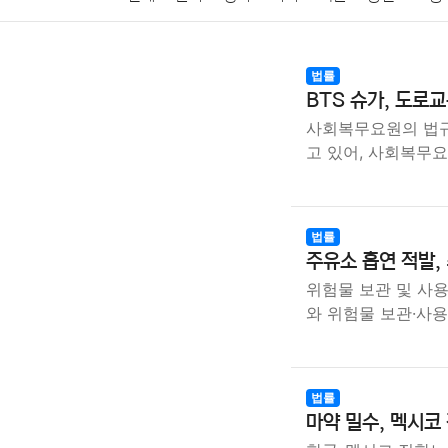
암호화폐
블록체인
결혼
육아
반려동물
법률
BTS 슈가, 도로
여행
맛집
IT
컴퓨터
기술
종교
사회
사회복무요원의 법규
고 있어, 사회복무
법률
주유소 흡연 적발,
위험물 보관 및 사용
와 위험물 보관·사
법률
마약 밀수, 멕시코