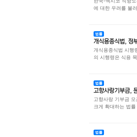
한국-멕시코 직항노
에 대한 우려를 불
법률
개식용종식법, 정부
개식용종식법 시행령
의 시행령은 식용 목
법률
고향사랑기부금, 문
고향사랑 기부금 모
크게 확대하는 법률
법률