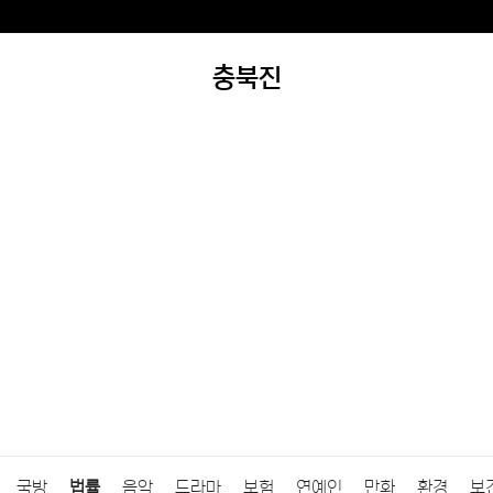
충북진
국방
법률
음악
드라마
보험
연예인
만화
환경
보