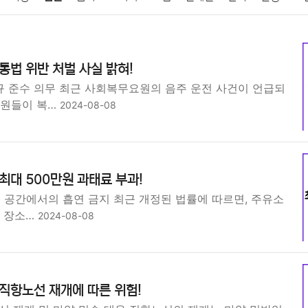
패션
미용
증권
인테리어
요리
상품리뷰
원예
금융
교통법 위반 처벌 사실 밝혀!
정치
건강
의료
의학
경제
마케팅
부동산
외국어
 준수 의무 최근 사회복무요원의 음주 운전 사건이 언급되
요원들이 복…
2024-08-08
 최대 500만원 과태료 부과!
 공간에서의 흡연 금지 최근 개정된 법률에 따르면, 주유소
용 장소…
2024-08-08
 직항노선 재개에 따른 위험!