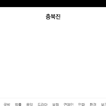
충북진
국방
법률
음악
드라마
보험
연예인
만화
환경
보