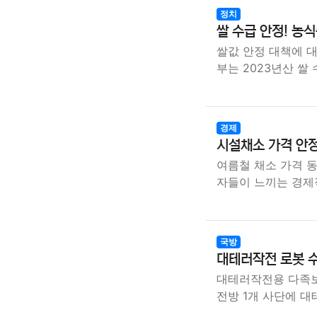
정치
쌀 수급 안정! 농
쌀값 안정 대책에 대
부는 2023년산 쌀
경제
시설채소 가격 안정
여름철 채소 가격 
자들이 느끼는 경제
국방
대테러작전 로봇 
대테러작전용 다족보
전방 1개 사단에 