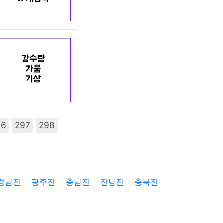
96
297
298
경남진
광주진
충남진
전남진
충북진