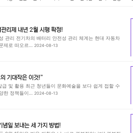
패션
미용
증권
인테리어
요리
상품리뷰
원예
금융
관리제 내년 2월 시행 확정!
정치
건강
의료
의학
경제
마케팅
부동산
외국어
성 관리 전기차의 배터리 안전성 관리 체계는 현대 자동차
 문제로 떠오르…
2024-08-13
고의 기대작은 이것!”
급 및 활용 최근 청년들이 문화예술을 보다 쉽게 접할 수
다양한 정책들이…
2024-08-13
기념일 보내는 세 가지 방법!