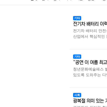
암호화폐
블록체인
결혼
육아
반려동물
기타
전기차 배터리 이력
여행
맛집
IT
컴퓨터
기술
종교
사회
전기차 배터리 안전
산업에서 핵심적인
기타
“공연 이 여름 최
청년문화예술패스 발
있도록 도와주는 
사회
광복절 의미 있는 