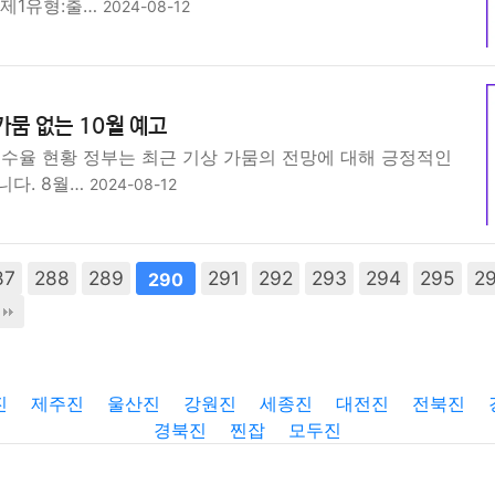
 제1유형:출…
2024-08-12
가뭄 없는 10월 예고
저수율 현황 정부는 최근 기상 가뭄의 전망에 대해 긍정적인
니다. 8월…
2024-08-12
87
288
289
291
292
293
294
295
2
290
진
제주진
울산진
강원진
세종진
대전진
전북진
경북진
찐잡
모두진