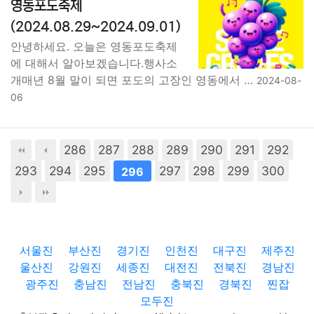
영동포도축제
(2024.08.29~2024.09.01)
안녕하세요. 오늘은 영동포도축제
에 대해서 알아보겠습니다.행사소
개매년 8월 말이 되면 포도의 고장인 영동에서 …
2024-08-
06
286
287
288
289
290
291
292
293
294
295
297
298
299
300
296
서울진
부산진
경기진
인천진
대구진
제주진
울산진
강원진
세종진
대전진
전북진
경남진
광주진
충남진
전남진
충북진
경북진
찐잡
모두진