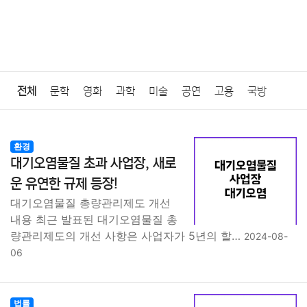
전체
문학
영화
과학
미술
공연
고용
국방
법률
음악
드라마
보험
연예인
만화
환경
보건
환경
대기오염물질 초과 사업장, 새로
질병
가요
방송
일상
주식
암호화폐
블록체인
운 유연한 규제 등장!
대기오염물질 총량관리제도 개선
결혼
육아
반려동물
패션
미용
증권
인테리어
내용 최근 발표된 대기오염물질 총
량관리제도의 개선 사항은 사업자가 5년의 할…
2024-08-
요리
상품리뷰
원예
금융
게임
스포츠
사진
06
대출
자동차
취미
여행
맛집
IT
컴퓨터
기술
법률