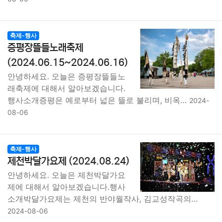
축제-행사
증평장뜰들노래축제
(2024.06.15~2024.06.16)
안녕하세요. 오늘은 증평장뜰들노
래축제에 대해서 알아보겠습니다.
행사소개증평은 예로부터 넓은 뜰로 불리며, 비옥…
2024-
08-06
축제-행사
제천박달가요제 (2024.08.24)
안녕하세요. 오늘은 제천박달가요
제에 대해서 알아보겠습니다.행사
소개박달가요제는 제천의 반야월작사, 김교성작곡의…
2024-08-06