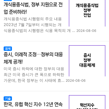
종교
사회
정치
건강
의료
의학
경제
마케팅
개식용종식법, 정부 지원으로 전
업 준비하라!
부동산
외국어
교육
교통
생활
기타
개식용종식법 시행령의 주요 내용
2023년 7월 7일부터 시행되는 개
식용종식법의 시행령은 식용 목적의 개 …
2024-08-06
경제
증시, 이례적 조정…정부의 대응
체계 공개!
미국 증시 하락에 대한 정부의 대응
최근 미국 증시가 큰 폭으로 하락한
가운데, 한국 정부는 이 사태에 효…
2024-08-06
기술
한국, 유럽 혁신 지수 12년 연속