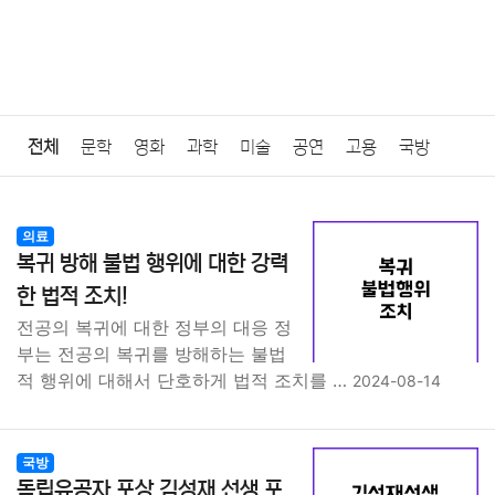
전체
문학
영화
과학
미술
공연
고용
국방
법률
음악
드라마
보험
연예인
만화
환경
보건
의료
복귀 방해 불법 행위에 대한 강력
질병
가요
방송
일상
주식
암호화폐
블록체인
한 법적 조치!
전공의 복귀에 대한 정부의 대응 정
결혼
육아
반려동물
패션
미용
증권
인테리어
부는 전공의 복귀를 방해하는 불법
적 행위에 대해서 단호하게 법적 조치를 …
2024-08-14
요리
상품리뷰
원예
금융
게임
스포츠
사진
대출
자동차
취미
여행
맛집
IT
컴퓨터
기술
국방
독립유공자 포상 김성재 선생 포