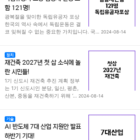
종교
사회
정치
건강
의료
의학
경제
마케팅
함 121명!
광복절을 맞이한 독립유공자 포상
부동산
외국어
교육
교통
생활
기타
한국의 역사 속에서 독립운동은 결
코 잊혀질 수 없는 중요한 가치입니다. 국…
2024-08-14
정치
재건축 2027년 첫 삽 소식에 놀
란 시민들!
1기 신도시 재건축 추진 계획 정부
는 1기 신도시인 분당, 일산, 평촌,
산본, 중동을 재건축하기 위해 ‘…
2024-08-14
기술
AI 반도체 7대 산업 지원안 발표
하반기 기대!