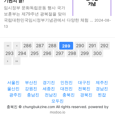
기념의 날!
임시정부 문화독립운동 행사 국가
보훈부는 제79주년 광복절을 맞아
국립대한민국임시정부기념관에서 다양한 체험 …
2024-08-
13
286
287
288
290
291
292
289
293
294
295
296
297
298
299
300
서울진
부산진
경기진
인천진
대구진
제주진
울산진
강원진
세종진
대전진
전북진
경남진
광주진
충남진
전남진
충북진
경북진
찐잡
모두진
충북진 © chungbukzine.com All rights reserved. powered by
modoo.io