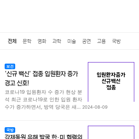
전체
문학
영화
과학
미술
공연
고용
국방
법률
음악
드라마
보험
연예인
만화
환경
보건
보건
‘신규 백신’ 접종 입원환자 증가
질병
가요
방송
일상
주식
암호화폐
블록체인
경고 신호!
코로나19 입원환자 수 증가 현상 분
결혼
육아
반려동물
패션
미용
증권
인테리어
석 최근 코로나19로 인한 입원 환자
수가 증가하면서, 방역 당국은 새…
2024-08-09
요리
상품리뷰
원예
금융
게임
스포츠
사진
대출
자동차
취미
여행
맛집
IT
컴퓨터
기술
국방
강제동원 유해 발굴 한·미 협력의