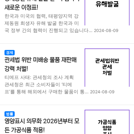
종교
사회
정치
건강
의료
의학
경제
마케팅
새로운 이정표!
한국과 미국의 협력, 태평양지역 강
부동산
외국어
교육
교통
생활
기타
제동원 희생자 유해 발굴 한국과 미
국 정부 간의 협력이 진행되고 있습니다…
2024-08-09
경제
관세법 위반 미배송 물품 재판매
강력 처벌!
티메프 사태: 관세청의 조사 계획
관세청은 최근 소비자들이 ‘티메
프’를 통해 해외에서 구매한 물품이 통…
2024-08-09
법률
영양표시 의무화 2026년부터 모
든 가공식품 적용!