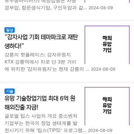
유두종바이러스) 예방접종은 자궁
경부암, 항문생식기암, 구인두암과 같…
2024-08-09
일상
“감자사업 기회 테마파크로 재탄
생하다!”
강릉의 핫플레이스: 감자유원지
KTX 강릉역에서 차로 단 3분 거리
에 위치한 ‘감자유원지’는 현재 강릉의 …
2024-08-09
기술
유망 기술창업기업 최대 6억 원
해외진출 자금!
글로벌 팁스 사업의 개요 중소벤처
기업부는 한국의 창업 생태계를 발
전시키기 위해 '팁스(TIPS)' 프로그램…
2024-08-09