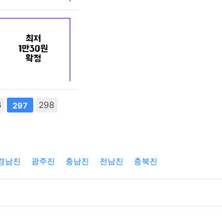
6
298
297
경남진
광주진
충남진
전남진
충북진