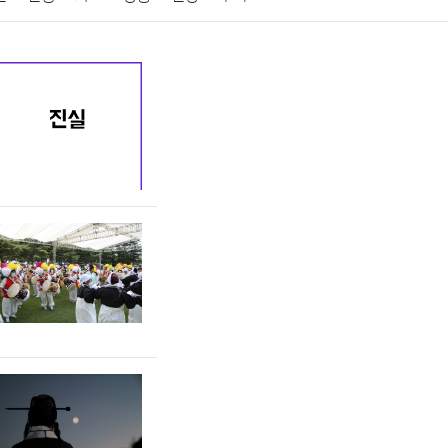
게임
스포츠
사진
대출
자동차
취미
교육
교통
생활
기타