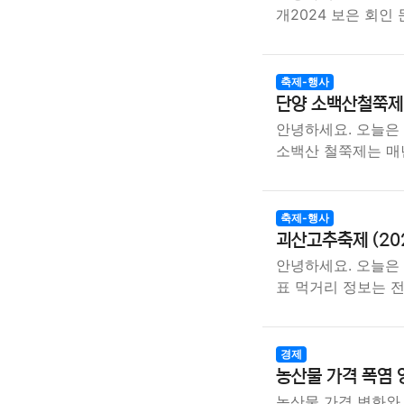
개2024 보은 회인
축제-행사
단양 소백산철쭉제 (2
안녕하세요. 오늘은
소백산 철쭉제는 매
축제-행사
괴산고추축제 (2024
안녕하세요. 오늘은
표 먹거리 정보는 전
경제
농산물 가격 폭염 
농산물 가격 변화와