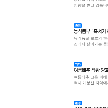
영향을 받고 있습니
환경
농식품부 “혹서기 
유기동물 보호의 현
경에서 살아가는 동
기타
여름배추 작황 양호
여름배추 고온 피해
백시 매봉산 지역에
환경