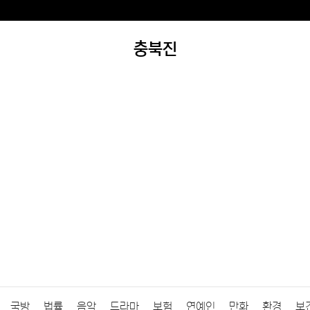
충북진
국방
법률
음악
드라마
보험
연예인
만화
환경
보