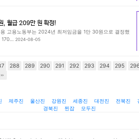
원, 월급 209만 원 확정!
용 고용노동부는 2024년 최저임금을 1만 30원으로 결정했
 170…
2024-08-05
87
288
289
290
291
292
293
294
295
29
진
제주진
울산진
강원진
세종진
대전진
전북진
경북진
찐잡
모두진