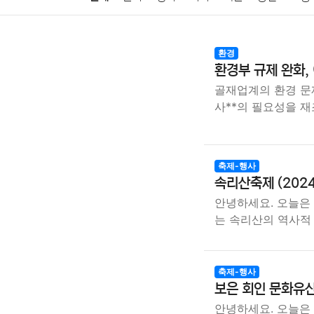
암호화폐
블록체인
결혼
육아
반려동물
환경
환경부 규제 완화,
여행
맛집
IT
컴퓨터
기술
종교
사회
골재업계의 환경 문
사**의 필요성을 
축제-행사
속리산축제 (2024.
안녕하세요. 오늘은
는 속리산의 역사적
축제-행사
보은 회인 문화유산 야
안녕하세요. 오늘은