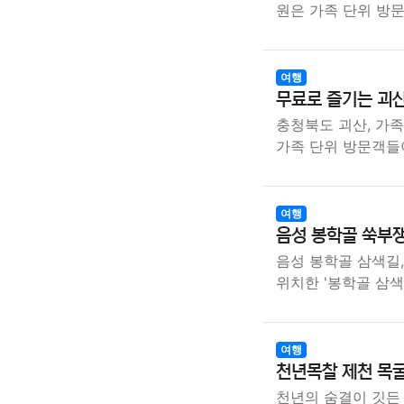
원은 가족 단위 방
여행
무료로 즐기는 괴
충청북도 괴산, 가
가족 단위 방문객들
여행
음성 봉학골 쑥부쟁
음성 봉학골 삼색길
위치한 '봉학골 삼
여행
천년목찰 제천 목
천년의 숨결이 깃든