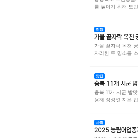
를 높이기 위해 도
여행
가을 끝자락 옥천 
가을 끝자락 옥천 
자리한 두 명소를 
맛집
충북 11개 시군 
충북 11개 시군 밥
용해 정성껏 지은 
사회
2025 농림어업총