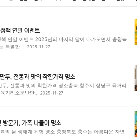
패션
미용
증권
인테리어
요리
상품리뷰
원예
금융
신정책 연말 이벤트
정치
건강
의료
의학
경제
마케팅
부동산
외국어
정책 연말 이벤트 2025년의 마지막 달이 다가오면서 충청북
는 특별한 …
2025-11-27
만두, 전통과 맛의 착한가격 명소
두, 전통과 맛의 착한가격 명소충북 청주시 상당구 육거리
한 육거리소문난만…
2025-11-27
 방문기, 가족 나들이 명소
내륙의 물 생태계 체험 명소 충청북도 충주는 아름다운 자연