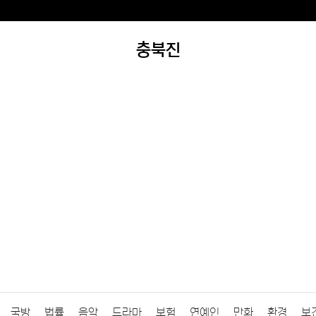
충북진
국방
법률
음악
드라마
보험
연예인
만화
환경
보