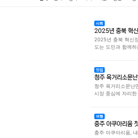
암호화폐
블록체인
결혼
육아
반려동물
사회
2025년 충북 혁
여행
맛집
IT
컴퓨터
기술
종교
사회
2025년 충북 혁신
도는 도민과 함께하
맛집
청주 육거리소문난
청주 육거리소문난만
시장 중심에 자리
여행
충주 아쿠아리움 첫
충주 아쿠아리움, 