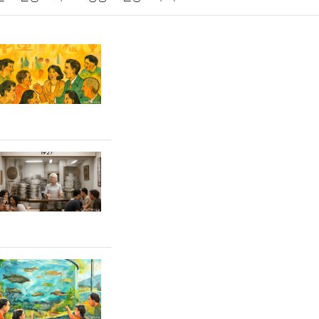
게임
스포츠
사진
대출
자동차
취미
교육
교통
생활
기타