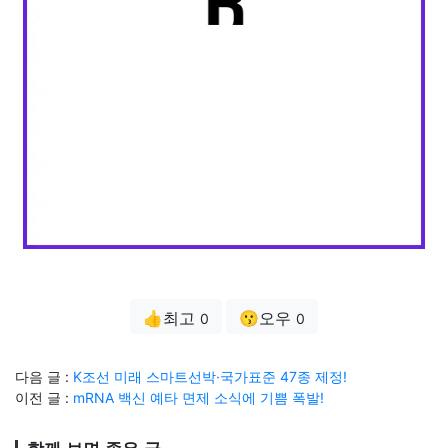
👍최고
😗오우
0
0
다음 글 :
K조선 미래 스마트선박·국가표준 47종 제정!
이전 글 :
mRNA 백신 예타 면제 소식에 기쁨 폭발!