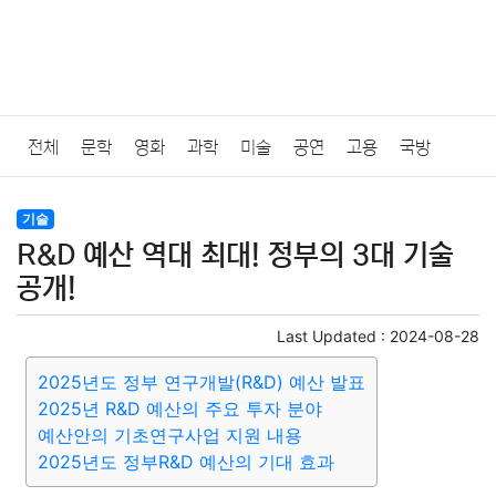
전체
문학
영화
과학
미술
공연
고용
국방
법률
음악
드라마
보험
연예인
만화
환경
보건
기술
R&D 예산 역대 최대! 정부의 3대 기술
질병
가요
방송
일상
주식
암호화폐
블록체인
공개!
결혼
육아
반려동물
패션
미용
증권
인테리어
Last Updated :
2024-08-28
2025년도 정부 연구개발(R&D) 예산 발표
요리
상품리뷰
원예
금융
게임
스포츠
사진
2025년 R&D 예산의 주요 투자 분야
예산안의 기초연구사업 지원 내용
대출
자동차
취미
여행
맛집
IT
컴퓨터
기술
2025년도 정부R&D 예산의 기대 효과