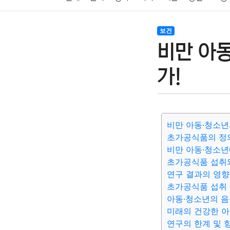
암호화폐
블록체인
결혼
육아
반려동물
보건
비만 아
여행
맛집
IT
컴퓨터
기술
종교
사회
가!
비만 아동·청소년
초가공식품의 정
비만 아동·청소년
초가공식품 섭취와
연구 결과의 영향
초가공식품 섭취 
아동·청소년의 음
미래의 건강한 아
연구의 한계 및 