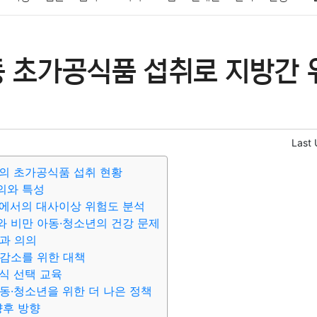
패션
미용
증권
인테리어
요리
상품리뷰
원예
금융
동 초가공식품 섭취로 지방간 
정치
건강
의료
의학
경제
마케팅
부동산
외국어
Last
의 초가공식품 섭취 현황
의와 특성
에서의 대사이상 위험도 분석
 비만 아동·청소년의 건강 문제
과 의의
감소를 위한 대책
식 선택 교육
동·청소년을 위한 더 나은 정책
향후 방향