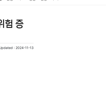
게임
스포츠
사진
대출
자동차
취미
위험 증
교육
교통
생활
기타
 Updated :
2024-11-13