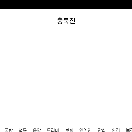
충북진
국방
법률
음악
드라마
보험
연예인
만화
환경
보