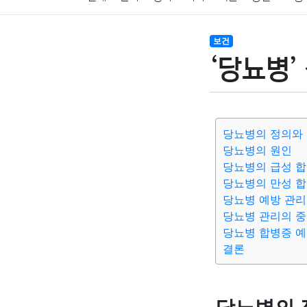
암호화폐
블록체인
결혼
육아
반려동물
보건
‘당뇨병’
여행
맛집
IT
컴퓨터
기술
종교
사회
당뇨병의 정의와
당뇨병의 원인
당뇨병의 급성 
당뇨병의 만성 
당뇨병 예방 관리
당뇨병 관리의 
당뇨병 합병증 예
결론