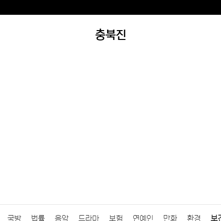
충북진
국방
법률
음악
드라마
보험
연예인
만화
환경
보