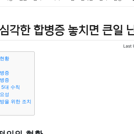
패션
미용
증권
인테리어
요리
상품리뷰
원예
금융
 심각한 합병증 놓치면 큰일 
정치
건강
의료
의학
경제
마케팅
부동산
외국어
Last
 현황
합병증
합병증
 5대 수칙
중요성
방을 위한 조치