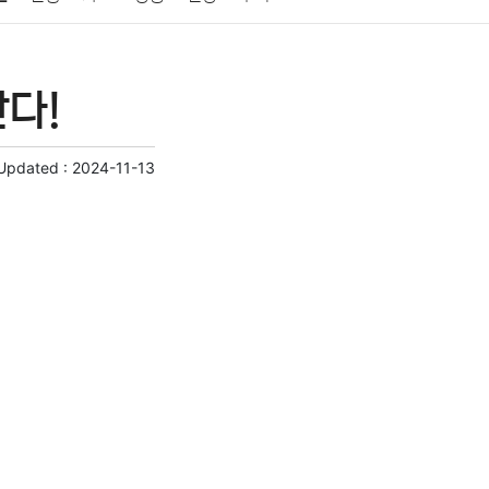
게임
스포츠
사진
대출
자동차
취미
난다!
교육
교통
생활
기타
 Updated :
2024-11-13