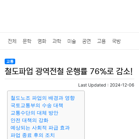
전체
문학
영화
과학
미술
공연
고용
국방
법률
음악
드라마
보험
연예인
만화
환경
보건
교통
철도파업 광역전철 운행률 76%로 감소!
질병
가요
방송
일상
주식
암호화폐
블록체인
Last Updated :
2024-12-06
결혼
육아
반려동물
패션
미용
증권
인테리어
철도노조 파업의 배경과 영향
국토교통부의 수송 대책
요리
상품리뷰
원예
금융
게임
스포츠
사진
교통수단의 대체 방안
안전 대책의 강화
대출
자동차
취미
여행
맛집
IT
컴퓨터
기술
예상되는 사회적 파급 효과
파업 종료 후의 조치