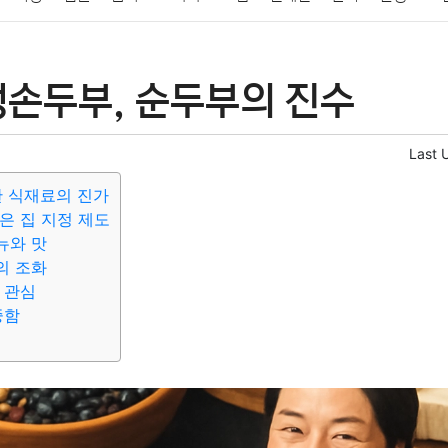
패션
미용
증권
인테리어
요리
상품리뷰
원예
금융
생손두부, 순두부의 진수
정치
건강
의료
의학
경제
마케팅
부동산
외국어
Last 
한 식재료의 진가
은 집 지정 제도
뉴와 맛
의 조화
 관심
중함