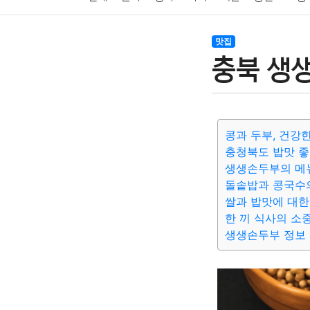
암호화폐
블록체인
결혼
육아
반려동물
맛집
충북 생
여행
맛집
IT
컴퓨터
기술
종교
사회
콩과 두부, 건강
충청북도 밥맛 좋
생생손두부의 메
돌솥밥과 콩국수
쌀과 밥맛에 대한
한 끼 식사의 소
생생손두부 정보