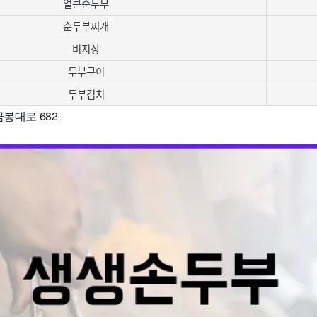
얼큰순두부
순두부찌개
비지장
두부구이
두부김치
금봉대로 682