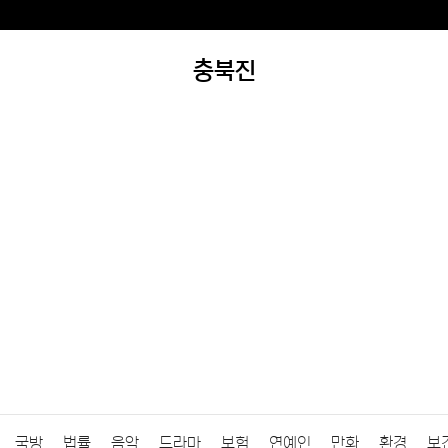
충북진
국방
법률
음악
드라마
보험
연예인
만화
환경
보