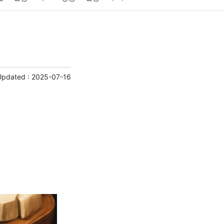
게임
스포츠
사진
대출
자동차
취미
교육
교통
생활
기타
Updated :
2025-07-16