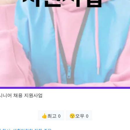
시니어 채용 지원사업
👍최고
😗오우
0
0