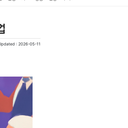
게임
스포츠
사진
대출
자동차
취미
업
교육
교통
생활
기타
Updated :
2026-05-11