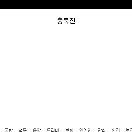
충북진
국방
법률
음악
드라마
보험
연예인
만화
환경
보