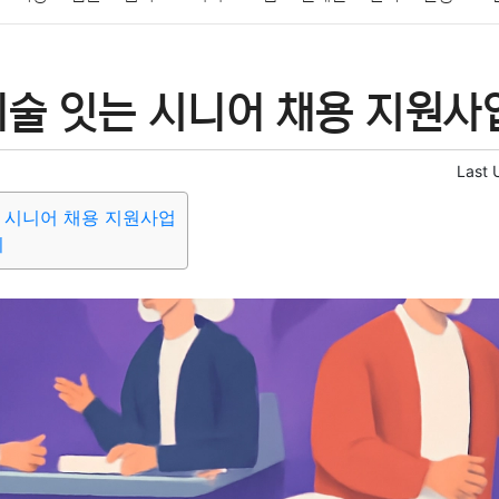
패션
미용
증권
인테리어
요리
상품리뷰
원예
금융
기술 잇는 시니어 채용 지원사
정치
건강
의료
의학
경제
마케팅
부동산
외국어
Last 
 시니어 채용 지원사업
의