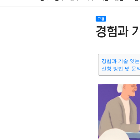
암호화폐
블록체인
결혼
육아
반려동물
고용
경험과 
여행
맛집
IT
컴퓨터
기술
종교
사회
경험과 기술 잇는
신청 방법 및 문