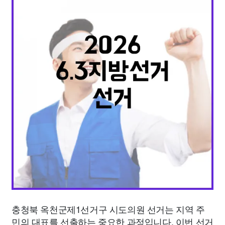
종교
사회
정치
건강
의료
의학
경제
마케팅
부동산
외국어
교육
교통
생활
기타
충청북 옥천군제1선거구 시도의원 선거는 지역 주
민의 대표를 선출하는 중요한 과정입니다. 이번 선거