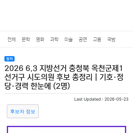
전체
문학
영화
과학
미술
공연
고용
국방
법률
음악
드라마
보험
연예인
만화
환경
보건
정치
2026 6.3 지방선거 충청북 옥천군제1
질병
가요
방송
일상
주식
암호화폐
블록체인
선거구 시도의원 후보 총정리｜기호·정
당·경력 한눈에 (2명)
결혼
육아
반려동물
패션
미용
증권
인테리어
Last Updated :
2026-05-23
요리
상품리뷰
원예
금융
게임
스포츠
사진
후보자 정보
대출
자동차
취미
여행
맛집
IT
컴퓨터
기술