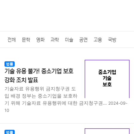
전체
문학
영화
과학
미술
공연
고용
국방
법률
음악
드라마
보험
연예인
만화
환경
보건
법률
기술 유용 불가! 중소기업 보호
질병
가요
방송
일상
주식
암호화폐
블록체인
강화 조치 발표
기술자료 유용행위 금지청구권 도
결혼
육아
반려동물
패션
미용
증권
인테리어
입 배경 정부는 중소기업을 보호하
기 위해 기술자료 유용행위에 대한 금지청구권…
2024-09-
요리
상품리뷰
원예
금융
게임
스포츠
사진
10
대출
자동차
취미
여행
맛집
IT
컴퓨터
기술
법률