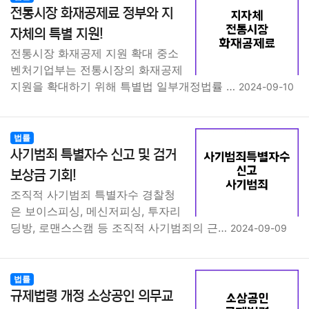
종교
사회
정치
건강
의료
의학
경제
마케팅
전통시장 화재공제료 정부와 지
자체의 특별 지원!
부동산
외국어
교육
교통
생활
기타
전통시장 화재공제 지원 확대 중소
벤처기업부는 전통시장의 화재공제
지원을 확대하기 위해 특별법 일부개정법률 …
2024-09-10
법률
사기범죄 특별자수 신고 및 검거
보상금 기회!
조직적 사기범죄 특별자수 경찰청
은 보이스피싱, 메신저피싱, 투자리
딩방, 로맨스스캠 등 조직적 사기범죄의 근…
2024-09-09
법률
규제법령 개정 소상공인 의무교