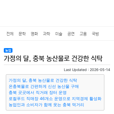
전체
문학
영화
과학
미술
공연
고용
국방
법률
음악
드라마
보험
연예인
만화
환경
보건
농업
가정의 달, 충북 농산물로 건강한 식탁
질병
가요
방송
일상
주식
암호화폐
블록체인
Last Updated :
2026-05-14
결혼
육아
반려동물
패션
미용
증권
인테리어
가정의 달, 충북 농산물로 건강한 식탁
온충북몰로 간편하게 신선 농산물 구매
요리
상품리뷰
원예
금융
게임
스포츠
사진
충북 곳곳에서 직거래 장터 운영
로컬푸드 직매장 46개소 운영으로 지역경제 활성화
대출
자동차
취미
여행
맛집
IT
컴퓨터
기술
농업인과 소비자가 함께 웃는 충북 먹거리