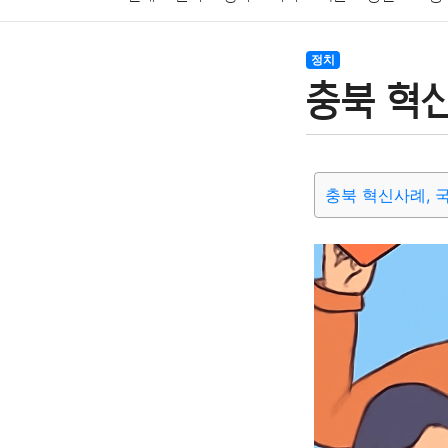
암호화폐
블록체인
결혼
육아
반려동물
정치
충북 혁
여행
맛집
IT
컴퓨터
기술
종교
사회
충북 혁신사례, 