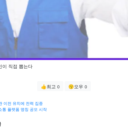
민이 직접 뽑는다
👍최고
😗오우
0
0
관 이전 유치에 전력 집중
소통 플랫폼 명칭 공모 시작
글