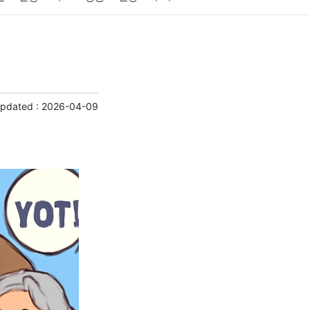
게임
스포츠
사진
대출
자동차
취미
교육
교통
생활
기타
Updated :
2026-04-09