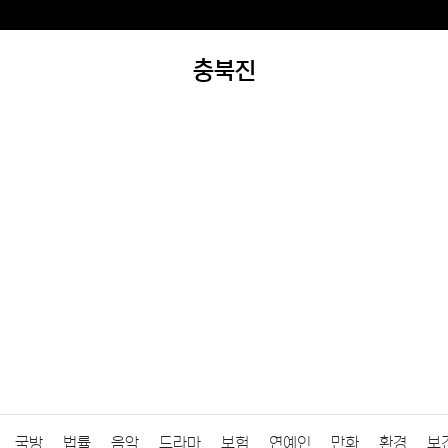
충북진
국방
법률
음악
드라마
보험
연예인
만화
환경
보