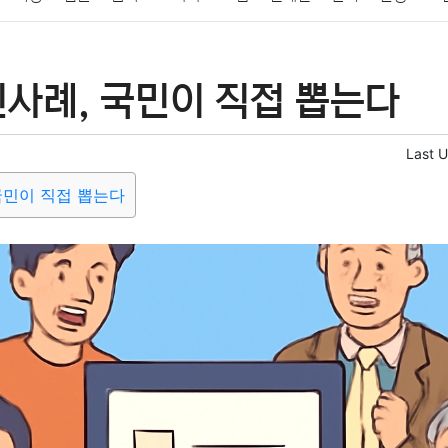
패션
미용
증권
인테리어
요리
상품리뷰
원예
금융
신사례, 국민이 직접 뽑는다
정치
건강
의료
의학
경제
마케팅
부동산
외국어
Last 
국민이 직접 뽑는다