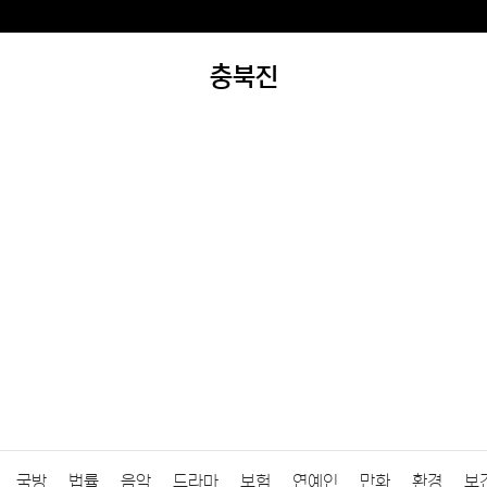
충북진
국방
법률
음악
드라마
보험
연예인
만화
환경
보