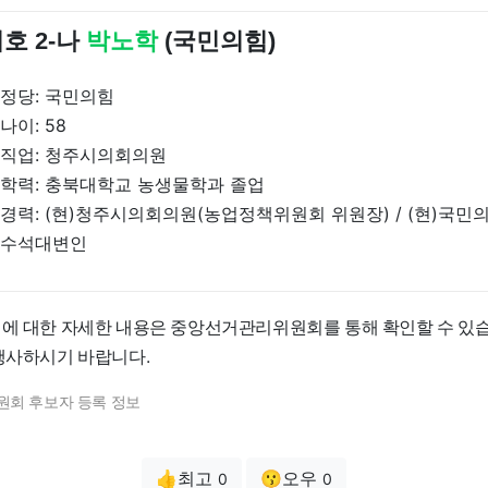
호 2-나
박노학
(국민의힘)
정당: 국민의힘
나이: 58
직업: 청주시의회의원
학력: 충북대학교 농생물학과 졸업
경력: (현)청주시의회의원(농업정책위원회 위원장) / (현)국
수석대변인
법에 대한 자세한 내용은 중앙선거관리위원회를 통해 확인할 수 있습
 행사하시기 바랍니다.
원회 후보자 등록 정보
👍최고
😗오우
0
0