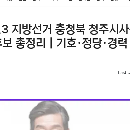
패션
미용
증권
인테리어
요리
상품리뷰
원예
금융
6.3 지방선거 충청북 청주시
정치
건강
의료
의학
경제
마케팅
부동산
외국어
후보 총정리｜기호·정당·경력
Last 