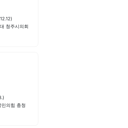
.12)
제2대 청주시의회
.)
)국민의힘 충청