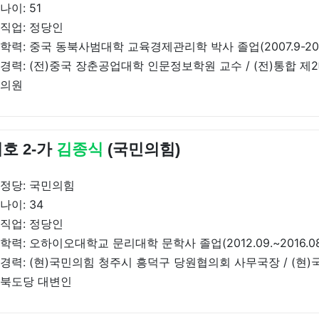
나이: 51
직업: 정당인
학력: 중국 동북사범대학 교육경제관리학 박사 졸업(2007.9-2012
경력: (전)중국 장춘공업대학 인문정보학원 교수 / (전)통합 
의원
호 2-가
김종식
(국민의힘)
정당: 국민의힘
나이: 34
직업: 정당인
학력: 오하이오대학교 문리대학 문학사 졸업(2012.09.~2016.08
경력: (현)국민의힘 청주시 흥덕구 당원협의회 사무국장 / (현
북도당 대변인