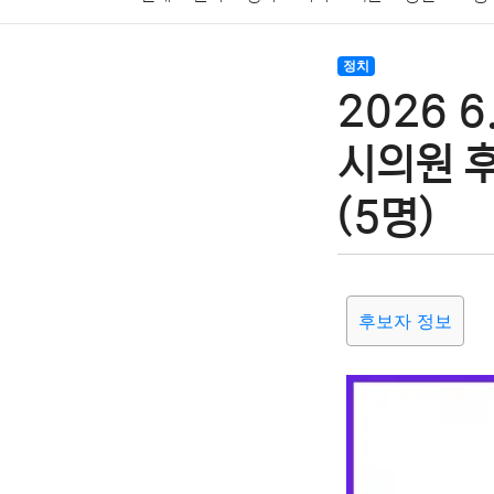
암호화폐
블록체인
결혼
육아
반려동물
정치
2026 
여행
맛집
IT
컴퓨터
기술
종교
사회
시의원 
(5명)
후보자 정보