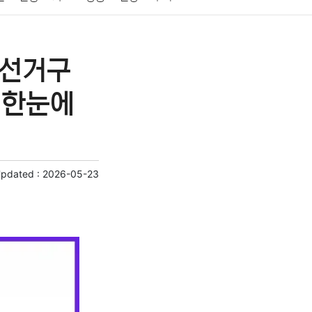
게임
스포츠
사진
대출
자동차
취미
사선거구
교육
교통
생활
기타
 한눈에
Updated :
2026-05-23