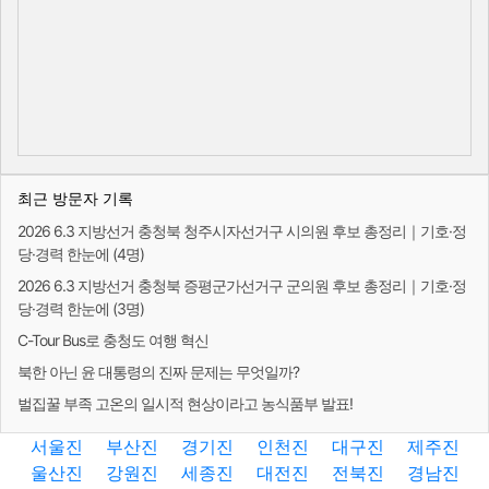
최근 방문자 기록
2026 6.3 지방선거 충청북 청주시자선거구 시의원 후보 총정리｜기호·정
당·경력 한눈에 (4명)
2026 6.3 지방선거 충청북 증평군가선거구 군의원 후보 총정리｜기호·정
당·경력 한눈에 (3명)
C-Tour Bus로 충청도 여행 혁신
북한 아닌 윤 대통령의 진짜 문제는 무엇일까?
벌집꿀 부족 고온의 일시적 현상이라고 농식품부 발표!
서울진
부산진
경기진
인천진
대구진
제주진
울산진
강원진
세종진
대전진
전북진
경남진