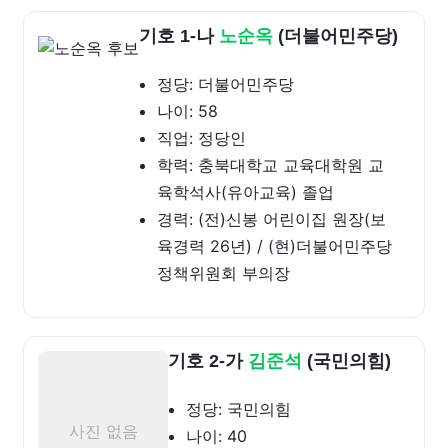
기호 1-나
노순옥
(더불어민주당)
정당: 더불어민주당
나이: 58
직업: 정당인
학력: 충북대학교 교육대학원 교
육학석사(유아교육) 졸업
경력: (전)신봉 어린이집 원장(보
육경력 26년) / (현)더불어민주당
정책위원회 부의장
기호 2-가
김준석
(국민의힘)
정당: 국민의힘
사진 없음
나이: 40