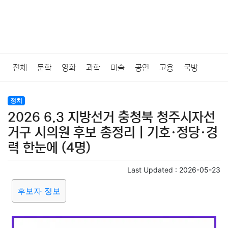
전체
문학
영화
과학
미술
공연
고용
국방
법률
음악
드라마
보험
연예인
만화
환경
보건
정치
2026 6.3 지방선거 충청북 청주시자선
질병
가요
방송
일상
주식
암호화폐
블록체인
거구 시의원 후보 총정리｜기호·정당·경
력 한눈에 (4명)
결혼
육아
반려동물
패션
미용
증권
인테리어
Last Updated :
2026-05-23
요리
상품리뷰
원예
금융
게임
스포츠
사진
후보자 정보
대출
자동차
취미
여행
맛집
IT
컴퓨터
기술