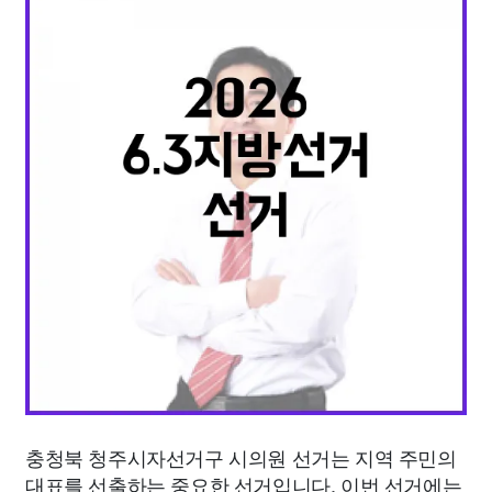
종교
사회
정치
건강
의료
의학
경제
마케팅
부동산
외국어
교육
교통
생활
기타
충청북 청주시자선거구 시의원 선거는 지역 주민의
대표를 선출하는 중요한 선거입니다. 이번 선거에는