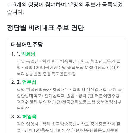
는 6개의 정당이 참여하여 12명의 후보가 등록되었
습니다.
정당별 비례대표 후보 명단
더불어민주당
1.
박희남
직업 농업인 · 학력 한국방송통신대학교 청소년교육과 졸
업 · 경력 (현)더불어민주당 충북도당 여성위원장 / (전)한
국여성농업인 충청북도연합회장
2.
엄문섭
직업 한국전력공사 차장대우 · 학력 대전산업대학교(현 국
립한밭대학교) 전기공학과 졸업 · 경력 (현)더불어민주당
정책위원회 부의장 / (전)전국전력노동조합 충북전력지부
위원장
3.
허영옥
직업 영양사 · 학력 한국방송통신대학교 중어중문학과 졸
업 · 경력 (전)충주시의회의장 / (현)민주평화통일자문회