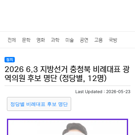
전체
문학
영화
과학
미술
공연
고용
국방
법률
음악
드라마
보험
연예인
만화
환경
보건
정치
2026 6.3 지방선거 충청북 비례대표 광
질병
가요
방송
일상
주식
암호화폐
블록체인
역의원 후보 명단 (정당별, 12명)
결혼
육아
반려동물
패션
미용
증권
인테리어
Last Updated :
2026-05-23
정당별 비례대표 후보 명단
요리
상품리뷰
원예
금융
게임
스포츠
사진
대출
자동차
취미
여행
맛집
IT
컴퓨터
기술