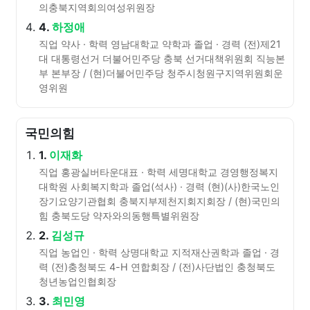
의충북지역회의여성위원장
4.
하정애
직업 약사 · 학력 영남대학교 약학과 졸업 · 경력 (전)제21
대 대통령선거 더불어민주당 충북 선거대책위원회 직능본
부 본부장 / (현)더불어민주당 청주시청원구지역위원회운
영위원
국민의힘
1.
이재화
직업 홍광실버타운대표 · 학력 세명대학교 경영행정복지
대학원 사회복지학과 졸업(석사) · 경력 (현)(사)한국노인
장기요양기관협회 충북지부제천지회지회장 / (현)국민의
힘 충북도당 약자와의동행특별위원장
2.
김성규
직업 농업인 · 학력 상명대학교 지적재산권학과 졸업 · 경
력 (전)충청북도 4-H 연합회장 / (전)사단법인 충청북도
청년농업인협회장
3.
최민영