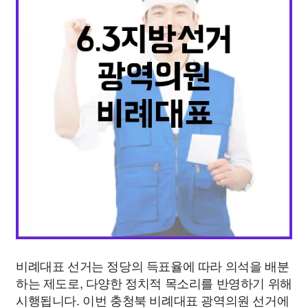
종교
사회
정치
건강
의료
의학
경제
마케팅
부동산
외국어
교육
교통
생활
기타
비례대표 선거는 정당의 득표율에 따라 의석을 배분
하는 제도로, 다양한 정치적 목소리를 반영하기 위해
시행됩니다. 이번 충청북 비례대표 광역의원 선거에