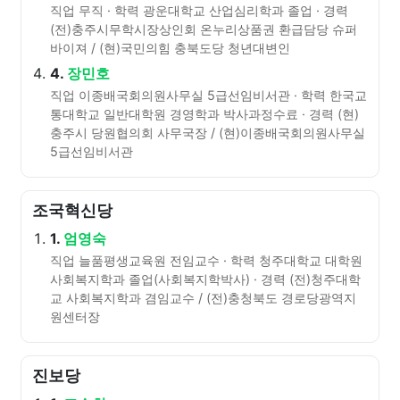
직업 무직 · 학력 광운대학교 산업심리학과 졸업 · 경력
(전)충주시무학시장상인회 온누리상품권 환급담당 슈퍼
바이져 / (현)국민의힘 충북도당 청년대변인
4.
장민호
직업 이종배국회의원사무실 5급선임비서관 · 학력 한국교
통대학교 일반대학원 경영학과 박사과정수료 · 경력 (현)
충주시 당원협의회 사무국장 / (현)이종배국회의원사무실
5급선임비서관
조국혁신당
1.
엄영숙
직업 늘품평생교육원 전임교수 · 학력 청주대학교 대학원
사회복지학과 졸업(사회복지학박사) · 경력 (전)청주대학
교 사회복지학과 겸임교수 / (전)충청북도 경로당광역지
원센터장
진보당