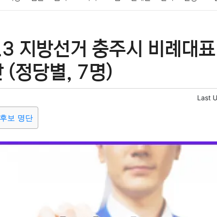
패션
미용
증권
인테리어
요리
상품리뷰
원예
금융
6.3 지방선거 충주시 비례대
정치
건강
의료
의학
경제
마케팅
부동산
외국어
 (정당별, 7명)
Last 
후보 명단