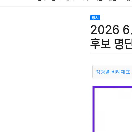
암호화폐
블록체인
결혼
육아
반려동물
정치
2026 
여행
맛집
IT
컴퓨터
기술
종교
사회
후보 명단
정당별 비례대표 