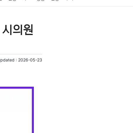
게임
스포츠
사진
대출
자동차
취미
표 시의원
교육
교통
생활
기타
Updated :
2026-05-23