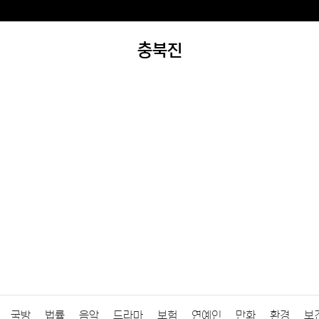
충북진
국방
법률
음악
드라마
보험
연예인
만화
환경
보