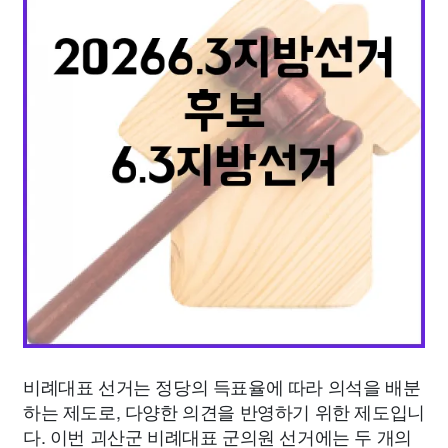
종교
사회
정치
건강
의료
의학
경제
마케팅
부동산
외국어
교육
교통
생활
기타
비례대표 선거는 정당의 득표율에 따라 의석을 배분
하는 제도로, 다양한 의견을 반영하기 위한 제도입니
다. 이번 괴산군 비례대표 군의원 선거에는 두 개의