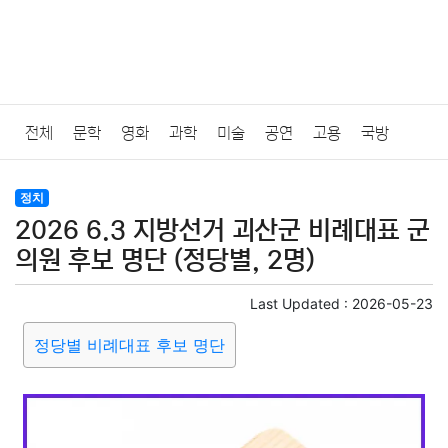
전체
문학
영화
과학
미술
공연
고용
국방
법률
음악
드라마
보험
연예인
만화
환경
보건
정치
2026 6.3 지방선거 괴산군 비례대표 군
질병
가요
방송
일상
주식
암호화폐
블록체인
의원 후보 명단 (정당별, 2명)
결혼
육아
반려동물
패션
미용
증권
인테리어
Last Updated :
2026-05-23
정당별 비례대표 후보 명단
요리
상품리뷰
원예
금융
게임
스포츠
사진
대출
자동차
취미
여행
맛집
IT
컴퓨터
기술