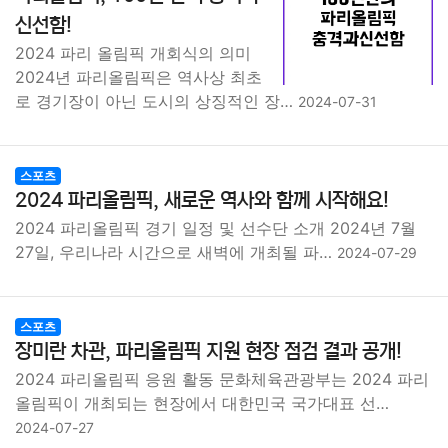
종교
사회
정치
건강
의료
의학
경제
마케팅
신선함!
2024 파리 올림픽 개회식의 의미
부동산
외국어
교육
교통
생활
기타
2024년 파리올림픽은 역사상 최초
로 경기장이 아닌 도시의 상징적인 장…
2024-07-31
스포츠
2024 파리올림픽, 새로운 역사와 함께 시작해요!
2024 파리올림픽 경기 일정 및 선수단 소개 2024년 7월
27일, 우리나라 시간으로 새벽에 개최될 파…
2024-07-29
스포츠
장미란 차관, 파리올림픽 지원 현장 점검 결과 공개!
2024 파리올림픽 응원 활동 문화체육관광부는 2024 파리
올림픽이 개최되는 현장에서 대한민국 국가대표 선…
2024-07-27