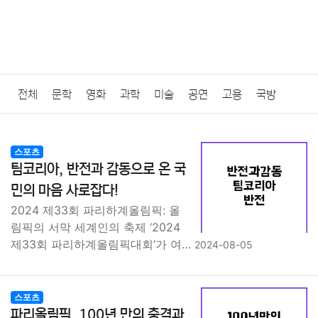
전체
문학
영화
과학
미술
공연
고용
국방
법률
음악
드라마
보험
연예인
만화
환경
보건
스포츠
팀코리아, 반전과 감동으로 온 국
질병
가요
방송
일상
주식
암호화폐
블록체인
민의 마음 사로잡다!
2024 제33회 파리하계올림픽: 올
결혼
육아
반려동물
패션
미용
증권
인테리어
림픽의 서막 세계인의 축제 ‘2024
제33회 파리하계올림픽대회’가 여…
2024-08-05
요리
상품리뷰
원예
금융
게임
스포츠
사진
대출
자동차
취미
여행
맛집
IT
컴퓨터
기술
스포츠
파리올림픽, 100년 만의 충격과