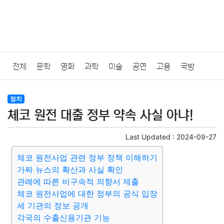
전체
문학
영화
과학
미술
공연
고용
국방
법률
음악
드라마
보험
연예인
만화
환경
보건
정치
체코 원전 대출 정부 약속 사실 아냐!
질병
가요
방송
일상
주식
암호화폐
블록체인
Last Updated :
2024-09-27
결혼
육아
반려동물
패션
미용
증권
인테리어
체코 원전사업 관련 정부 정책 이해하기
가짜 뉴스의 확산과 사실 확인
요리
상품리뷰
원예
금융
게임
스포츠
사진
관례에 따른 비구속적 의향서 제출
체코 원전사업에 대한 정부의 공식 입장
대출
자동차
취미
여행
맛집
IT
컴퓨터
기술
세 기관의 정보 공개
각국의 수출신용기관 기능