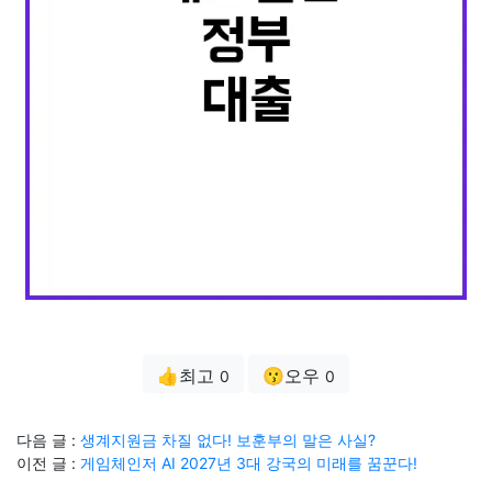
👍최고
😗오우
0
0
다음 글 :
생계지원금 차질 없다! 보훈부의 말은 사실?
이전 글 :
게임체인저 AI 2027년 3대 강국의 미래를 꿈꾼다!