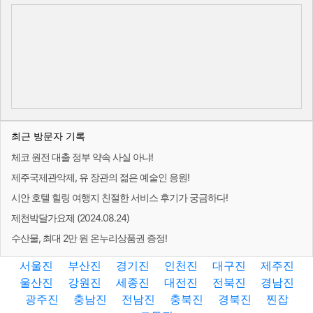
최근 방문자 기록
체코 원전 대출 정부 약속 사실 아냐!
제주국제관악제, 유 장관의 젊은 예술인 응원!
시안 호텔 힐링 여행지 친절한 서비스 후기가 궁금하다!
제천박달가요제 (2024.08.24)
수산물, 최대 2만 원 온누리상품권 증정!
서울진
부산진
경기진
인천진
대구진
제주진
울산진
강원진
세종진
대전진
전북진
경남진
광주진
충남진
전남진
충북진
경북진
찐잡