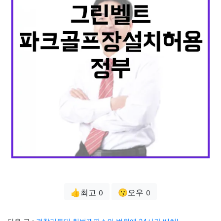
👍최고
😗오우
0
0