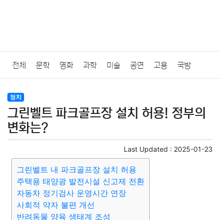
전체
문학
영화
과학
미술
공연
고용
국방
법률
음악
드라마
보험
연예인
만화
환경
보건
정치
그린벨트 파크골프장 설치 허용! 정부의
질병
가요
방송
일상
주식
암호화폐
블록체인
변화는?
결혼
육아
반려동물
패션
미용
증권
인테리어
Last Updated :
2025-01-23
그린벨트 내 파크골프장 설치 허용
요리
상품리뷰
원예
금융
게임
스포츠
사진
주택용 태양광 발전시설 신고제 전환
자동차 정기검사 운영시간 연장
대출
자동차
취미
여행
맛집
IT
컴퓨터
기술
사회적 약자 불편 개선
반려동물 양육 생태계 조성