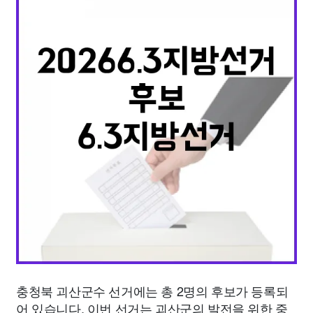
종교
사회
정치
건강
의료
의학
경제
마케팅
부동산
외국어
교육
교통
생활
기타
충청북 괴산군수 선거에는 총 2명의 후보가 등록되
어 있습니다. 이번 선거는 괴산군의 발전을 위한 중