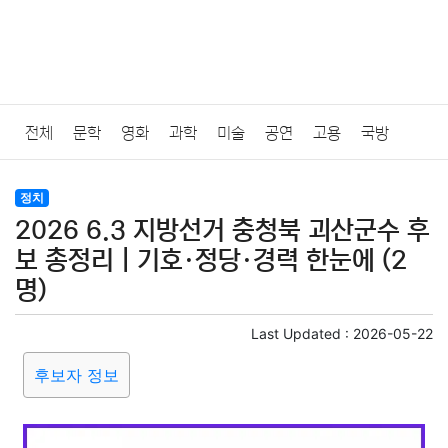
전체
문학
영화
과학
미술
공연
고용
국방
법률
음악
드라마
보험
연예인
만화
환경
보건
정치
2026 6.3 지방선거 충청북 괴산군수 후
질병
가요
방송
일상
주식
암호화폐
블록체인
보 총정리｜기호·정당·경력 한눈에 (2
명)
결혼
육아
반려동물
패션
미용
증권
인테리어
Last Updated :
2026-05-22
요리
상품리뷰
원예
금융
게임
스포츠
사진
후보자 정보
대출
자동차
취미
여행
맛집
IT
컴퓨터
기술