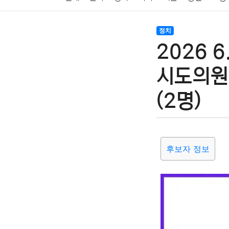
암호화폐
블록체인
결혼
육아
반려동물
정치
2026 
여행
맛집
IT
컴퓨터
기술
종교
사회
시도의원
(2명)
후보자 정보