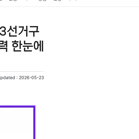
게임
스포츠
사진
대출
자동차
취미
제3선거구
교육
교통
생활
기타
력 한눈에
Updated :
2026-05-23