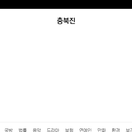
충북진
국방
법률
음악
드라마
보험
연예인
만화
환경
보