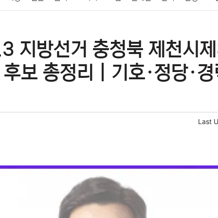
패션
미용
증권
인테리어
요리
상품리뷰
원예
금융
6.3 지방선거 충청북 제천시
정치
건강
의료
의학
경제
마케팅
부동산
외국어
 후보 총정리｜기호·정당·경
Last 