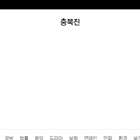
충북진
국방
법률
음악
드라마
보험
연예인
만화
환경
보