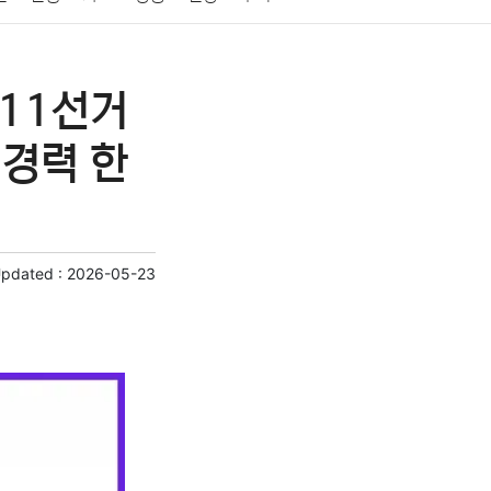
게임
스포츠
사진
대출
자동차
취미
제11선거
교육
교통
생활
기타
경력 한
Updated :
2026-05-23