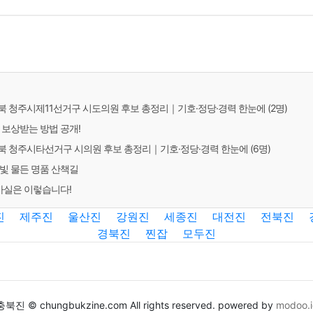
충청북 청주시제11선거구 시도의원 후보 총정리｜기호·정당·경력 한눈에 (2명)
 보상받는 방법 공개!
충청북 청주시타선거구 시의원 후보 총정리｜기호·정당·경력 한눈에 (6명)
을빛 물든 명품 산책길
 사실은 이렇습니다!
진
제주진
울산진
강원진
세종진
대전진
전북진
경북진
찐잡
모두진
충북진 © chungbukzine.com All rights reserved. powered by
modoo.i