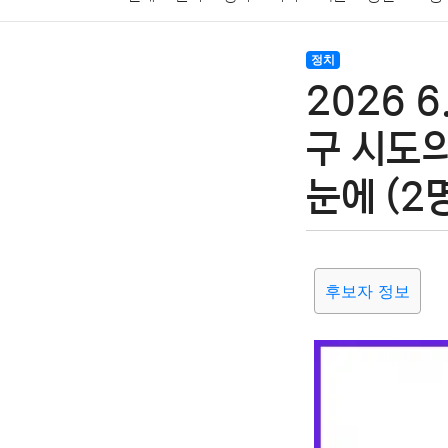
암호화폐
블록체인
결혼
육아
반려동물
정치
2026 
여행
맛집
IT
컴퓨터
기술
종교
사회
구 시도
눈에 (2
후보자 정보