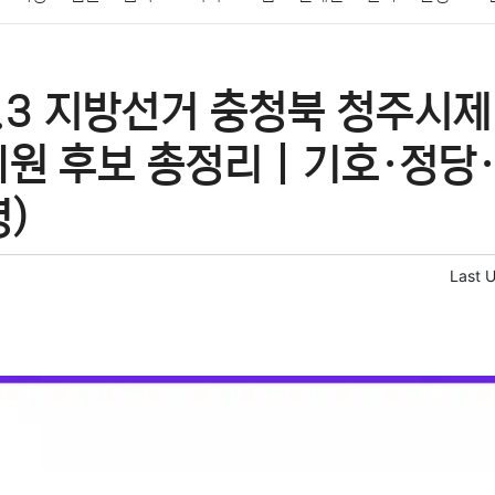
패션
미용
증권
인테리어
요리
상품리뷰
원예
금융
6.3 지방선거 충청북 청주시
정치
건강
의료
의학
경제
마케팅
부동산
외국어
의원 후보 총정리｜기호·정당·
명)
Last 