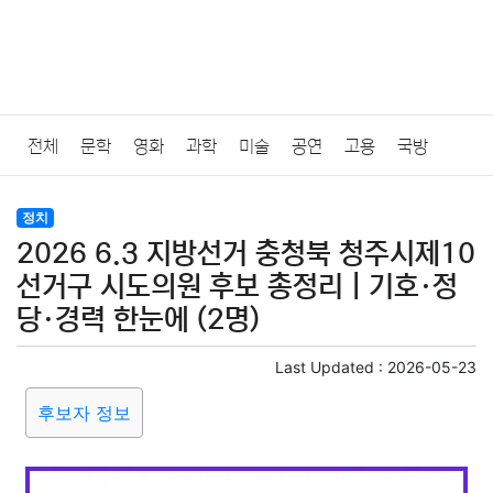
전체
문학
영화
과학
미술
공연
고용
국방
법률
음악
드라마
보험
연예인
만화
환경
보건
정치
2026 6.3 지방선거 충청북 청주시제10
질병
가요
방송
일상
주식
암호화폐
블록체인
선거구 시도의원 후보 총정리｜기호·정
당·경력 한눈에 (2명)
결혼
육아
반려동물
패션
미용
증권
인테리어
Last Updated :
2026-05-23
요리
상품리뷰
원예
금융
게임
스포츠
사진
후보자 정보
대출
자동차
취미
여행
맛집
IT
컴퓨터
기술