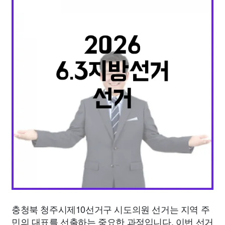
종교
사회
정치
건강
의료
의학
경제
마케팅
부동산
외국어
교육
교통
생활
기타
충청북 청주시제10선거구 시도의원 선거는 지역 주
민의 대표를 선출하는 중요한 과정입니다. 이번 선거