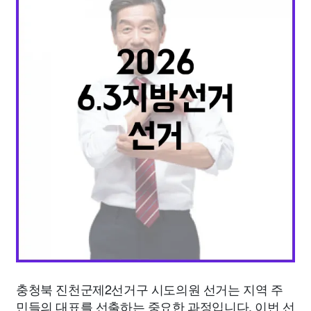
종교
사회
정치
건강
의료
의학
경제
마케팅
부동산
외국어
교육
교통
생활
기타
충청북 진천군제2선거구 시도의원 선거는 지역 주
민들의 대표를 선출하는 중요한 과정입니다. 이번 선