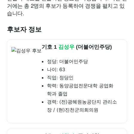
거에는 총 2명의 후보가 등록하여 경쟁을 펼치고 있
습니다.
후보자 정보
기호 1
김성우
(더불어민주당)
정당: 더불어민주당
나이: 63
직업: 정당인
학력: 동양공업전문대학 공업화
학과 졸업
경력: (전)광혜원농공단지 관리소
장 / (현)진천군의회의원