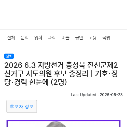
전체
문학
영화
과학
미술
공연
고용
국방
법률
음악
드라마
보험
연예인
만화
환경
보건
정치
2026 6.3 지방선거 충청북 진천군제2
질병
가요
방송
일상
주식
암호화폐
블록체인
선거구 시도의원 후보 총정리｜기호·정
당·경력 한눈에 (2명)
결혼
육아
반려동물
패션
미용
증권
인테리어
Last Updated :
2026-05-23
요리
상품리뷰
원예
금융
게임
스포츠
사진
후보자 정보
대출
자동차
취미
여행
맛집
IT
컴퓨터
기술